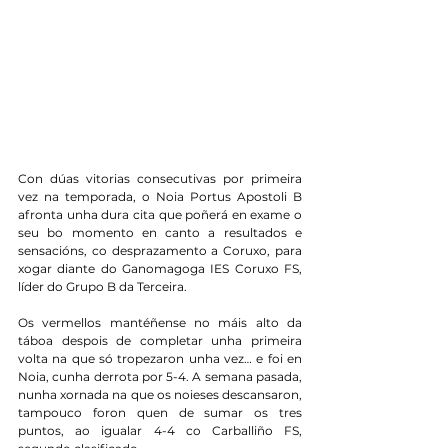
Con dúas vitorias consecutivas por primeira 
vez na temporada, o Noia Portus Apostoli B 
afronta unha dura cita que poñerá en exame o 
seu bo momento en canto a resultados e 
sensacións, co desprazamento a Coruxo, para 
xogar diante do Ganomagoga IES Coruxo FS, 
líder do Grupo B da Terceira.
Os vermellos mantéñense no máis alto da 
táboa despois de completar unha primeira 
volta na que só tropezaron unha vez… e foi en 
Noia, cunha derrota por 5-4. A semana pasada, 
nunha xornada na que os noieses descansaron, 
tampouco foron quen de sumar os tres 
puntos, ao igualar 4-4 co Carballiño FS, 