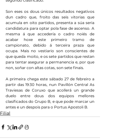
segundo clasificado.
Son eses os dous únicos resultados negativos 
dun cadro que, froito das seis vitorias que 
acumula en oito partidos, presenta a súa seria 
candidatura para optar pola fase de ascenso. A 
mesma á que accedería o cadro noiés de 
acabar hoxe este primeiro tramo de 
campionato, debido á terceira praza que 
ocupa. Mais no vestiario son conscientes de 
que queda moito, e os sete partidos que restan 
para tentar asegurar a permanencia e, por que 
non, soñar con altas cotas, son sete finais.
A primeira chega este sábado 27 de febreiro a 
partir das 19:30 horas, nun Pavillón Central As 
Traviesas de Coruxo que acollerá un grande 
duelo entre dous dos equipos mellores 
clasificados do Grupo B, e que pode marcar un 
antes e un despois para o Portus Apostoli B.
Filial