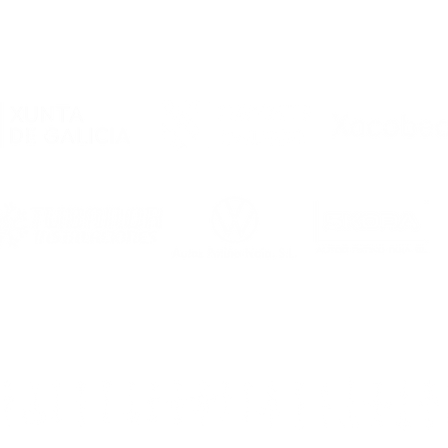
“Me dijeron que Noia es
una familia y lo
comprobé al llegar”