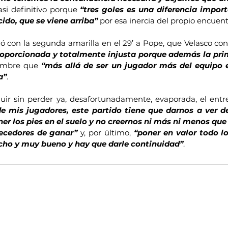
asi definitivo porque 
“tres goles es una diferencia impor
ido, que se viene arriba”
 por esa inercia del propio encuent
 con la segunda amarilla en el 29’ a Pope, que Velasco cons
oporcionada y totalmente injusta porque además la prim
ombre que 
“más allá de ser un jugador más del equipo e
a”
.
uir sin perder ya, desafortunadamente, evaporada, el entr
de mis jugadores, este partido tiene que darnos a ver de
er los pies en el suelo y no creernos ni más ni menos que 
ecedores de ganar”
 y, por último, 
“poner en valor todo l
cho y muy bueno y hay que darle continuidad”
.