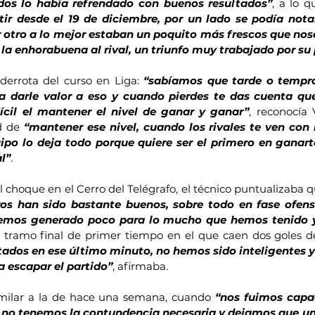
idos lo había refrendado con buenos resultados”
ir desde el 19 de diciembre, por un lado se podía notar
 otro a lo mejor estaban un poquito más frescos que nos
 la enhorabuena al rival, un triunfo muy trabajado por su 
 derrota del curso en Liga: 
“sabíamos que tarde o tempran
 darle valor a eso y cuando pierdes te das cuenta que 
ícil el mantener el nivel de ganar y ganar”
, reconocía 
d de 
“mantener ese nivel, cuando los rivales te ven con l
quipo lo deja todo porque quiere ser el primero en ganart
al”
.
l choque en el Cerro del Telégrafo, el técnico puntualizaba q
ros han sido bastante buenos, sobre todo en fase ofens
emos generado poco para lo mucho que hemos tenido y 
e tramo final de primer tiempo en el que caen dos goles de 
dos en ese último minuto, no hemos sido inteligentes y 
 escapar el partido”
, afirmaba.
milar a la de hace una semana, cuando 
“nos fuimos capac
, no tenemos la contundencia necesaria y dejamos que un