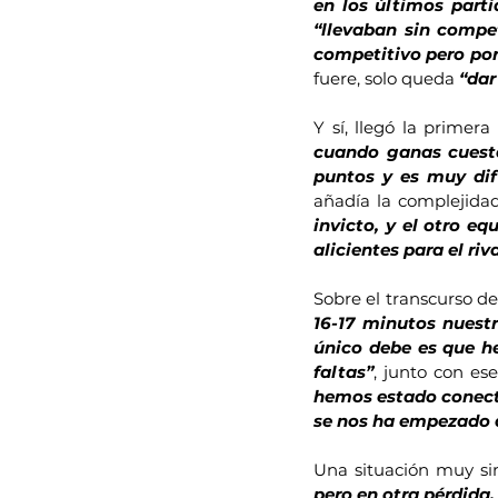
en los últimos part
“llevaban sin compet
competitivo pero por
fuere, solo queda 
“dar
Y sí, llegó la primera
cuando ganas cuesta
puntos y es muy dif
añadía la complejida
invicto, y el otro e
alicientes para el riv
Sobre el transcurso de
16-17 minutos nuest
único debe es que h
faltas”
, junto con es
hemos estado conecta
se nos ha empezado a
Una situación muy si
pero en otra pérdida