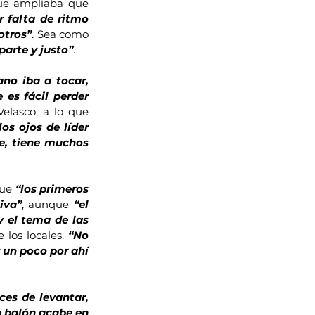
, a lo que ampliaba que 
 falta de ritmo 
otros”
. Sea como 
parte y justo”
.
o iba a tocar, 
es fácil perder 
Velasco, a lo que 
os ojos de líder 
e, tiene muchos 
ue 
“los primeros 
iva”
, aunque 
“el 
el tema de las 
los locales. 
“No 
un poco por ahí 
es de levantar, 
 balón acabe en 