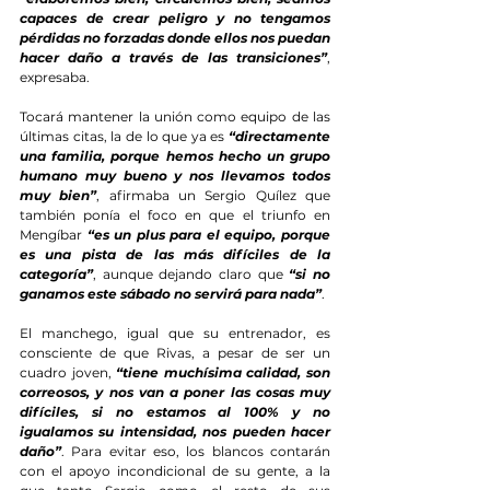
capaces de crear peligro y no tengamos 
pérdidas no forzadas donde ellos nos puedan 
hacer daño a través de las transiciones”
, 
expresaba.
Tocará mantener la unión como equipo de las 
últimas citas, la de lo que ya es 
“directamente 
una familia, porque hemos hecho un grupo 
humano muy bueno y nos llevamos todos 
muy bien”
, afirmaba un Sergio Quílez que 
también ponía el foco en que el triunfo en 
Mengíbar 
“es un plus para el equipo, porque 
es una pista de las más difíciles de la 
categoría”
, aunque dejando claro que 
“si no 
ganamos este sábado no servirá para nada”
.
El manchego, igual que su entrenador, es 
consciente de que Rivas, a pesar de ser un 
cuadro joven, 
“tiene muchísima calidad, son 
correosos, y nos van a poner las cosas muy 
difíciles, si no estamos al 100% y no 
igualamos su intensidad, nos pueden hacer 
daño”
. Para evitar eso, los blancos contarán 
con el apoyo incondicional de su gente, a la 