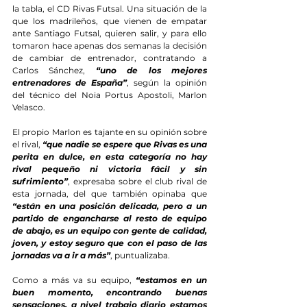
la tabla, el CD Rivas Futsal. Una situación de la 
que los madrileños, que vienen de empatar 
ante Santiago Futsal, quieren salir, y para ello 
tomaron hace apenas dos semanas la decisión 
de cambiar de entrenador, contratando a 
Carlos Sánchez, 
“uno de los mejores 
entrenadores de España”
, según la opinión 
del técnico del Noia Portus Apostoli, Marlon 
Velasco.
El propio Marlon es tajante en su opinión sobre 
el rival, 
“que nadie se espere que Rivas es una 
perita en dulce, en esta categoría no hay 
rival pequeño ni victoria fácil y sin 
sufrimiento”
, expresaba sobre el club rival de 
esta jornada, del que también opinaba que 
“están en una posición delicada, pero a un 
partido de engancharse al resto de equipo 
de abajo, es un equipo con gente de calidad, 
joven, y estoy seguro que con el paso de las 
jornadas va a ir a más”
, puntualizaba.
Como a más va su equipo, 
“estamos en un 
buen momento, encontrando buenas 
sensaciones, a nivel trabajo diario estamos 