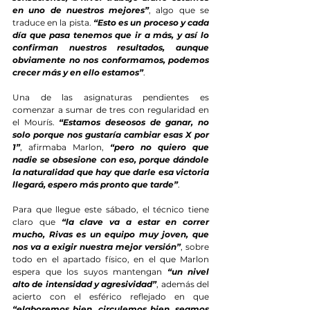
en uno de nuestros mejores”
, algo que se 
traduce en la pista. 
“Esto es un proceso y cada 
día que pasa tenemos que ir a más, y así lo 
confirman nuestros resultados, aunque 
obviamente no nos conformamos, podemos 
crecer más y en ello estamos”
.
Una de las asignaturas pendientes es 
comenzar a sumar de tres con regularidad en 
el Mourís. 
“Estamos deseosos de ganar, no 
solo porque nos gustaría cambiar esas X por 
1”
, afirmaba Marlon, 
“pero no quiero que 
nadie se obsesione con eso, porque dándole 
la naturalidad que hay que darle esa victoria 
llegará, espero más pronto que tarde”
.
Para que llegue este sábado, el técnico tiene 
claro que 
“la clave va a estar en correr 
mucho, Rivas es un equipo muy joven, que 
nos va a exigir nuestra mejor versión”
, sobre 
todo en el apartado físico, en el que Marlon 
espera que los suyos mantengan 
“un nivel 
alto de intensidad y agresividad”
, además del 
acierto con el esférico reflejado en que 
“elaboremos bien, circulemos bien, seamos 