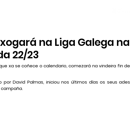
NOTICIAS
PLANTILLA
LOCAL SOCIAL
 xogará na Liga Galega na
a 22/23
que xa se coñece o calendario, comezará na vindeira fin de
do por David Palmas, iniciou nos últimos días os seus ade
a campaña.