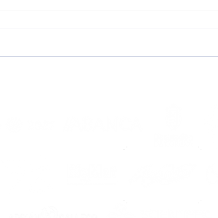
La Escuela Noiesa abre
XVI
sus puertas a la
Noia
temporada 2026/2027
¡La 
espe
ago