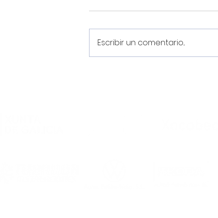
Escribir un comentario...
El Noia Portus Apostoli FS
rubrica un convenio de
colaboración con el
Academia Futsal
Ourense