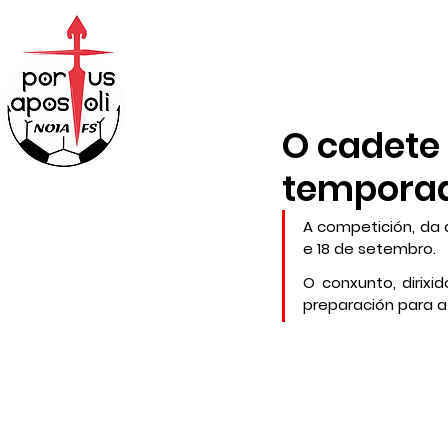
ABONOS
TIENDA
O cadete
temporad
A competición, da 
e 18 de setembro.
O conxunto, dirixi
preparación para 