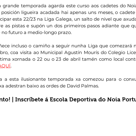
grande temporada agarda este curso aos cadetes do Noia 
posición ligueira acadada hai apenas uns meses, o cadete
icipar esta 22/23 na Liga Galega, un salto de nivel que axud
 as pistas e supón un dos primeiros pasos adiante que qu
 no futuro a medio-longo prazo.
ñece incluso o camiño a seguir nunha Liga que comezará n
bro, coa visita ao Municipal Agustín Mourís do Colegio Lic
tima xornada o 22 ou o 23 de abril tamén como local cont
AQUÍ
.
a a esta ilusionante temporada xa comezou para o conxu
 xa adestran baixo as ordes de David Palmas.
to! | Inscríbete á Escola Deportiva do Noia Port