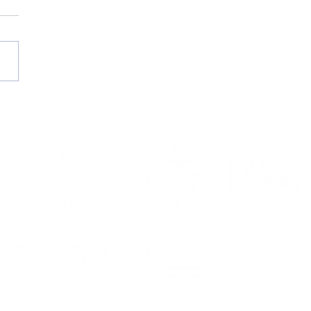
II Campus de Verano
 Portus Apostoli FS |
mejor cita estival te
ra del 17 al 21 de
sto!