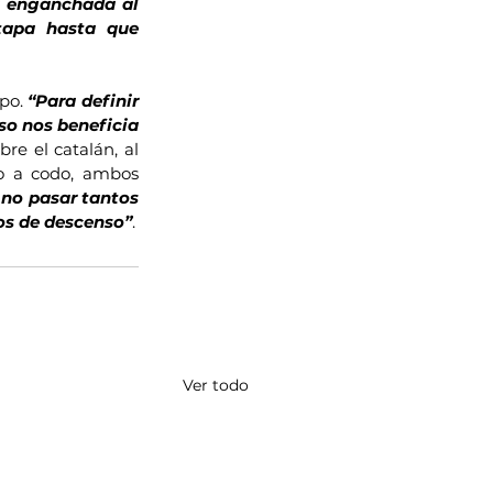
 enganchada al 
tapa hasta que 
po. 
“Para definir 
so nos beneficia 
re el catalán, al 
o a codo, ambos 
no pasar tantos 
tos de descenso”
.
Ver todo