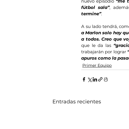
nuevo episodio 
“me t
fútbol sala”
, ademá
termine”
.
A su lado tendrá, com
a Marlon solo hay que
a todos. Creo que v
que le da las 
“graci
trabajarán por lograr 
apuros como la pasad
Primer Equipo
Entradas recientes