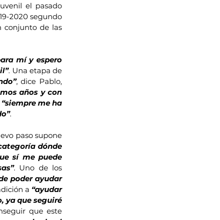
uvenil el pasado 
2019-2020 segundo 
conjunto de las 
ra mí y espero 
il”
. Una etapa de 
ndo”
, dice Pablo, 
imos años y con 
 
“siempre me ha 
do”
.
uevo paso supone 
categoría dónde 
ue sí me puede 
sas”
. Uno de los 
de poder ayudar 
adición a 
“ayudar 
, ya que seguiré 
seguir que este 