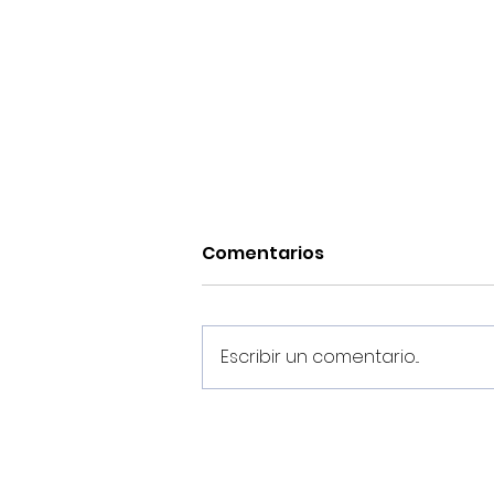
Comentarios
Escribir un comentario...
Estos son los dorsales del
Noia Portus Apostoli FS
2026/2027