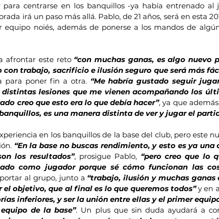
para centrarse en los banquillos -ya había entrenado al j
orada irá un paso más allá. Pablo, de 21 años, será en esta 
r equipo noiés, además de ponerse a los mandos de algún 
a afrontar este reto
 “con muchas ganas, es algo nuevo pa
o con trabajo, sacrificio e ilusión seguro que será más fác
 para poner fin a otra. 
“Me habría gustado seguir juga
as distintas lesiones que me vienen acompañando los últ
vado creo que esto era lo que debía hacer”
, ya que además
banquillos, es una manera distinta de ver y jugar el parti
periencia en los banquillos de la base del club, pero este n
ón. 
“En la base no buscas rendimiento, y esto es ya una 
on los resultados”
, prosigue Pablo, 
“pero creo que lo q
tado como jugador porque sé cómo funcionan las co
ortar al grupo, junto a 
“trabajo, ilusión y muchas ganas 
 el objetivo, que al final es lo que queremos todos”
 y en 
as inferiores, y ser la unión entre ellas y el primer equipo
equipo de la base”
. Un plus que sin duda ayudará a con