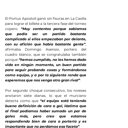
El Portus Apostoli ganó sin fisuras en La Casilla 
para lograr el billete a la tercera fase del torneo 
copero. 
“Muy contentos porque sabíamos 
que podía ser un partido bastante 
complicado si ellos empezaban por delante, 
con su afición que había bastante gente”
, 
afirmaba Domingo Asensio, portero del 
cuadro blanco, que se congratulaba también 
porque 
“hemos cumplido, no les hemos dado 
vida en ningún momento, un buen partido 
para seguir probando cosas y formándonos 
como equipo, y a por la siguiente ronda que 
esperemos que nos venga otro gran rival”
.
Por segundo choque consecutivo, los noieses 
anotaron siete dianas, lo que el murciano 
detecta como que 
“el equipo está teniendo 
buena definición de cara a gol, lástima que 
al final podíamos haber sumado un par de 
goles más, pero creo que estamos 
respondiendo bien de cara a portería y es 
importante que no perdamos esa faceta”
.