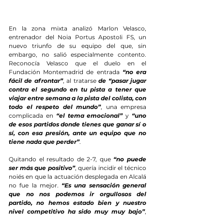
En la zona mixta analizó Marlon Velasco, 
entrenador del Noia Portus Apostoli FS, un 
nuevo triunfo de su equipo del que, sin 
embargo, no salió especialmente contento. 
Reconocía Velasco que el duelo en el 
Fundación Montemadrid de entrada 
“no era 
fácil de afrontar”
, al tratarse 
de “pasar jugar 
contra el segundo en tu pista a tener que 
viajar entre semana a la pista del colista, con 
todo el respeto del mundo”
, una empresa 
complicada en 
“el tema emocional”
 y 
“uno 
de esos partidos donde tienes que ganar sí o 
sí, con esa presión, ante un equipo que no 
tiene nada que perder”
.
Quitando el resultado de 2-7, que 
“no puede 
ser más que positivo”
, quería incidir el técnico 
noiés en que la actuación desplegada en Alcalá 
no fue la mejor. 
“Es una sensación general 
que no nos podemos ir orgullosos del 
partido, no hemos estado bien y nuestro 
nivel competitivo ha sido muy muy bajo”
, 