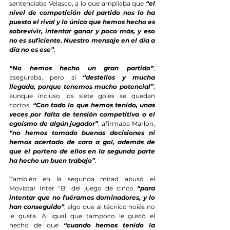
sentenciaba Velasco, a lo que ampliaba que 
“el 
nivel de competición del partido nos lo ha 
puesto el rival y lo único que hemos hecho es 
sobrevivir, intentar ganar y poco más, y eso 
no es suficiente. Nuestro mensaje en el día a 
día no es ese”
.
“No hemos hecho un gran partido”
, 
aseguraba, pero sí 
“destellos y mucha 
llegada, porque tenemos mucho potencial”
, 
aunque incluso los siete goles se quedan 
cortos. 
“Con todo lo que hemos tenido, unas 
veces por falta de tensión competitiva o el 
egoísmo de algún jugador”
, afirmaba Marlon, 
“no hemos tomado buenas decisiones ni 
hemos acertado de cara a gol, además de 
que el portero de ellos en la segunda parte 
ha hecho un buen trabajo”
.
También en la segunda mitad abusó el 
Movistar Inter “B” del juego de cinco 
“para 
intentar que no fuéramos dominadores, y lo 
han conseguido”
, algo que al técnico noiés no 
le gusta. Al igual que tampoco le gustó el 
hecho de que 
“cuando hemos tenido la 