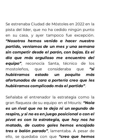
Se estrenaba Ciudad de Móstoles en 2022 en la 
pista del líder, que no ha cedido ningún punto 
en su casa, y ayer tampoco fue excepción. 
“Nosotros hemos venido a hacer nuestro 
partido, veníamos de un mes y una semana 
sin competir desde el parón, con bajas. Es el 
día que más orgulloso me encuentro del 
equipo”
, reconocía Santa, técnico de los 
mostoleños, que consideraba que 
“si 
hubiéramos estado un poquito más 
afortunados de cara a portería creo que les 
hubiéramos complicado más el partido”
.
Señalaba el entrenador la estrategia como la 
gran flaqueza de su equipo en el Mourís: 
“Noia 
es un rival que no te deja ni un segundo de 
respiro, y si no es en juego posicional o con el 
pívot es con la estrategia, que hoy nos ha 
matado, de cuatro goles hemos encajado 
tres a balón parado”
, lamentaba. A pesar de 
ello, se quedaba con que 
“creo que hemos 