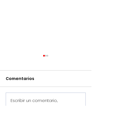
Comentarios
Escribir un comentario...
¡Pretemporada
Llega agosto,
2026/2027, en marcha!
el Noia