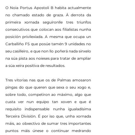
O Noia Portus Apostoli B habita actualmente 
no chamado estado de graza. Á derrota da 
primeira xornada seguíronlle tres triunfos 
consecutivos que colocan aos filialistas nunha 
posición privilexiada. A mesma que ocupa un 
Carballiño FS que posúe tamén 9 unidades no 
seu casilleiro, e que non llo poñerá nada sinxelo 
na súa pista aos noieses para tratar de ampliar 
a súa xeira positiva de resultados.
Tres vitorias nas que os de Palmas amosaron 
pingas do que queren que sexa o seu xogo e, 
sobre todo, competiron ao máximo, algo que 
custa ver nun equipo tan xoven e que é 
requisito indispensable nunha igualadísima 
Terceira División. É por iso que, unha xornada 
máis, ao obxectivo de sumar tres importantes 
puntos máis únese o continuar medrando 