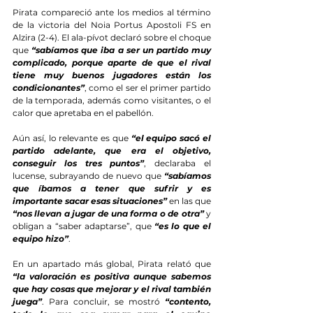
Pirata compareció ante los medios al término 
de la victoria del Noia Portus Apostoli FS en 
Alzira (2-4). El ala-pívot declaró sobre el choque 
que 
“sabíamos que iba a ser un partido muy 
complicado, porque aparte de que el rival 
tiene muy buenos jugadores están los 
condicionantes”
, como el ser el primer partido 
de la temporada, además como visitantes, o el 
calor que apretaba en el pabellón.
Aún así, lo relevante es que 
“el equipo sacó el 
partido adelante, que era el objetivo, 
conseguir los tres puntos”
, declaraba el 
lucense, subrayando de nuevo que 
“sabíamos 
que íbamos a tener que sufrir y es 
importante sacar esas situaciones”
 en las que 
“nos llevan a jugar de una forma o de otra”
 y 
obligan a “saber adaptarse”, que 
“es lo que el 
equipo hizo”
.
En un apartado más global, Pirata relató que 
“la valoración es positiva aunque sabemos 
que hay cosas que mejorar y el rival también 
juega”
. Para concluir, se mostró 
“contento, 