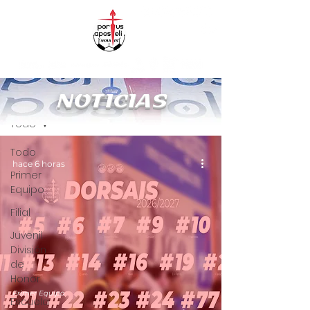
NOTICIAS
NO
T
ICIAS
Todo
Todo
hace 6 horas
Primer
Equipo
Filial
Juvenil
División
de
Honor
Primer Equipo
Escuela