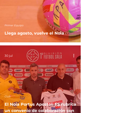
Primer Equipo
Llega agosto, vuelve el Noia
30 jul
Club
El Noia Portus Apostoli FS rubrica
un convenio de colaboración con