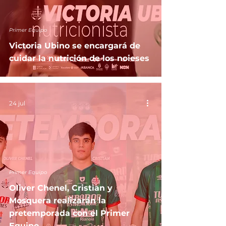
Primer Equipo
Victoria Ubino se encargará de
cuidar la nutrición de los noieses
24 jul
Primer Equipo
Oliver Chenel, Cristian y
Mosquera realizarán la
pretemporada con el Primer
Equipo