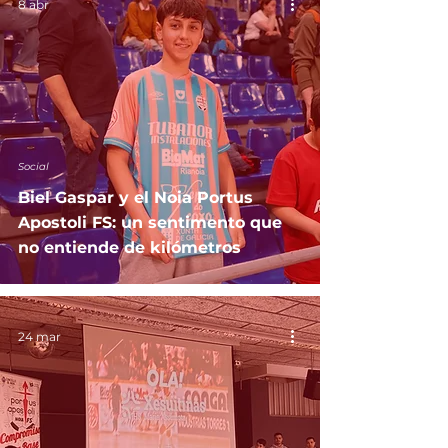
8 abr
Social
Biel Gaspar y el Noia Portus
Apostoli FS: un sentimento que
no entiende de kilómetros
24 mar