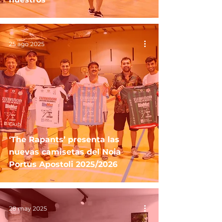
25 ago 2025
Club
‘The Rapants’ presenta las
nuevas camisetas del Noia
Portus Apostoli 2025/2026
28 may 2025