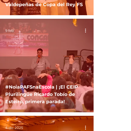
Valdepeñas de Copa del Rey FS
9 feb
Club
#NoiaPAFSnaEscola | ¡El CEIP
Plurilingüe Ricardo Tobío de
Esteiro, primera parada!
4 dic 2025