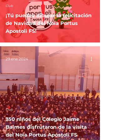
Club
¡Tú puedes dibujar la felicitación
de Navidad del Noia Portus
Apostoli FS!
29 ene 2024
Club
350 niños del Colegio Jaime
Balmes disfrutaron de la visita
del Noia Portus Apostoli FS