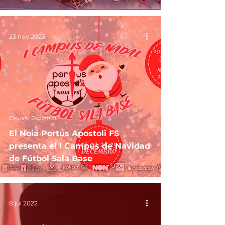
23 nov 2023
Escuela Deportiva
El Noia Portus Apostoli FS
presenta el I Campus de Navidad
de Fútbol Sala Base
8 jul 2022