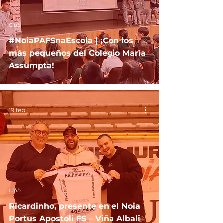
Club
#NoiaPAFSnaEscola | ¡Con los
más pequeños del Colegio María
Assumpta!
19 feb
Club
Ricardinho, presente en el Noia
Portus Apostoli FS – Viña Albali