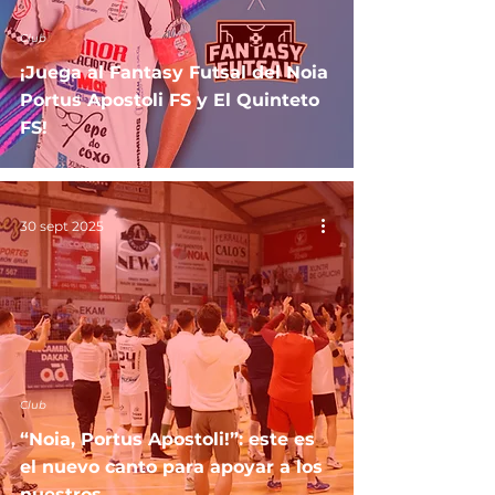
Club
¡Juega al Fantasy Futsal del Noia
Portus Apostoli FS y El Quinteto
FS!
30 sept 2025
Club
“Noia, Portus Apostoli!”: este es
el nuevo canto para apoyar a los
nuestros