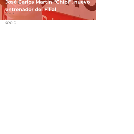
José Carlos Martín “Chipi”, nuevo
Deportiva
entrenador del Filial
Club
Social