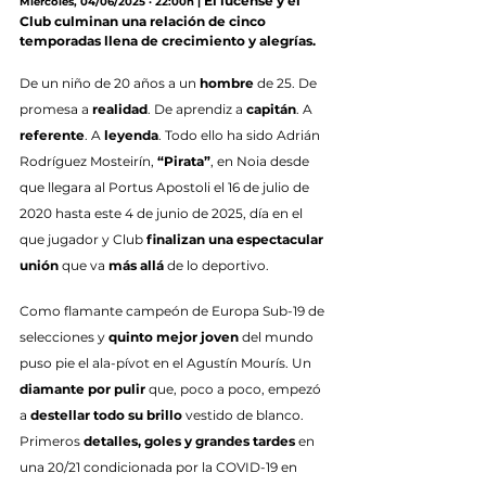
El lucense y el 
Miércoles, 04/06/2025 · 22:00h |
Club culminan una relación de cinco 
temporadas llena de crecimiento y alegrías.
De un niño de 20 años a un 
hombre
 de 25. De 
promesa a 
realidad
. De aprendiz a 
capitán
. A 
referente
. A 
leyenda
. Todo ello ha sido Adrián 
Rodríguez Mosteirín, 
“Pirata”
, en Noia desde 
que llegara al Portus Apostoli el 16 de julio de 
2020 hasta este 4 de junio de 2025, día en el 
que jugador y Club 
finalizan una espectacular 
unión
 que va 
más allá
 de lo deportivo.
Como flamante campeón de Europa Sub-19 de 
selecciones y 
quinto mejor joven
 del mundo 
puso pie el ala-pívot en el Agustín Mourís. Un 
diamante por pulir
 que, poco a poco, empezó 
a 
destellar todo su brillo
 vestido de blanco. 
Primeros 
detalles, goles y grandes tardes
 en 
una 20/21 condicionada por la COVID-19 en 