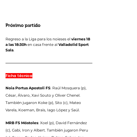
Próximo partido
Regreso a la Liga para los noieses el 
viernes 18 
a las 18:30h
 en casa frente al 
Valladolid Sport 
Sala
.
Ficha técnica
Noia Portus Apostoli FS
: Raúl Mosquera (p), 
César, Álvaro, Xavi Souto y Oliver Chenel. 
También jugaron Koke (p), Sito (c), Mateo 
Varela, Koeman, Brais, Iago López y Saúl.
MRB FS Móstoles
: Xoel (p), David Fernández 
(c), Gabi, Iron y Albert. También jugaron Peru 