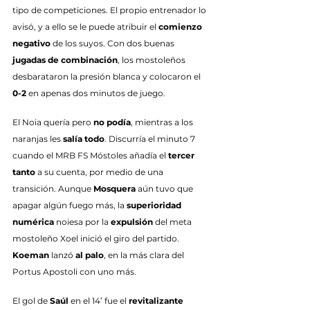
tipo de competiciones. El propio entrenador lo 
avisó, y a ello se le puede atribuir el 
comienzo 
negativo
 de los suyos. Con dos buenas 
jugadas de combinación
, los mostoleños 
desbarataron la presión blanca y colocaron el 
0-2
 en apenas dos minutos de juego.
El Noia quería pero 
no podía
, mientras a los 
naranjas les 
salía todo
. Discurría el minuto 7 
cuando el MRB FS Móstoles añadía el 
tercer 
tanto
 a su cuenta, por medio de una 
transición. Aunque 
Mosquera
 aún tuvo que 
apagar algún fuego más, la 
superioridad 
numérica
 noiesa por la 
expulsión
 del meta 
mostoleño Xoel inició el giro del partido. 
Koeman
 lanzó 
al palo
, en la más clara del 
Portus Apostoli con uno más.
El gol de 
Saúl
 en el 14’ fue el 
revitalizante 