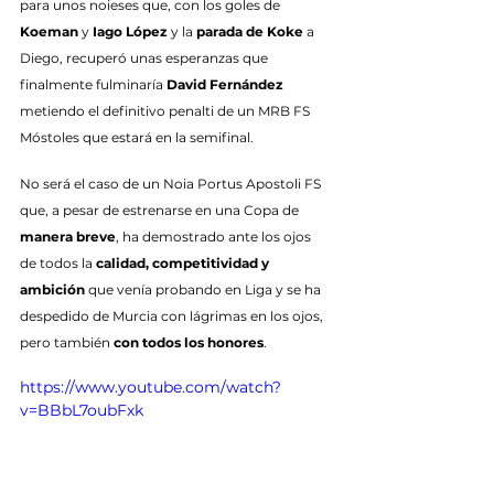
para unos noieses que, con los goles de 
Koeman
 y 
Iago López
 y la 
parada de Koke
 a 
Diego, recuperó unas esperanzas que 
finalmente fulminaría 
David Fernández
metiendo el definitivo penalti de un MRB FS 
Móstoles que estará en la semifinal.
No será el caso de un Noia Portus Apostoli FS 
que, a pesar de estrenarse en una Copa de 
manera breve
, ha demostrado ante los ojos 
de todos la 
calidad, competitividad y 
ambición
 que venía probando en Liga y se ha 
despedido de Murcia con lágrimas en los ojos, 
pero también 
con todos los honores
.
https://www.youtube.com/watch?
v=BBbL7oubFxk