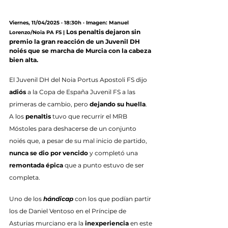
Viernes, 11/04/2025 · 18:30h · Imagen: Manuel 
Los penaltis dejaron sin 
Lorenzo/Noia PA FS |
premio la gran reacción de un Juvenil DH 
noiés que se marcha de Murcia con la cabeza 
bien alta.
El Juvenil DH del Noia Portus Apostoli FS dijo 
adiós
 a la Copa de España Juvenil FS a las 
primeras de cambio, pero 
dejando su huella
. 
A los 
penaltis
 tuvo que recurrir el MRB 
Móstoles para deshacerse de un conjunto 
noiés que, a pesar de su mal inicio de partido, 
nunca se dio por vencido
 y completó una 
remontada épica
 que a punto estuvo de ser 
completa.
Uno de los 
hándicap
 con los que podían partir 
los de Daniel Ventoso en el Príncipe de 
Asturias murciano era la 
inexperiencia
 en este 