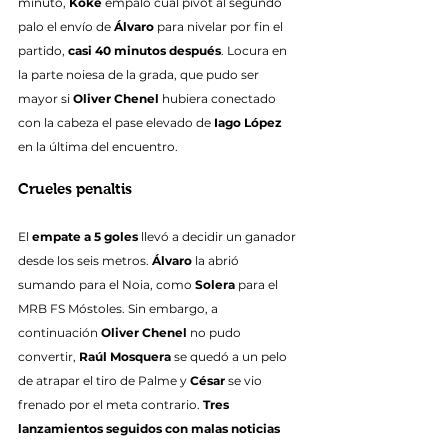
minuto, 
Koke
 empaló cual pívot al segundo 
palo el envío de 
Álvaro
 para nivelar por fin el 
partido, 
casi 40 minutos después
. Locura en 
la parte noiesa de la grada, que pudo ser 
mayor si 
Oliver Chenel
 hubiera conectado 
con la cabeza el pase elevado de 
Iago López
en la última del encuentro.
Crueles penaltis
El 
empate a 5 goles
 llevó a decidir un ganador 
desde los seis metros. 
Álvaro
 la abrió 
sumando para el Noia, como 
Solera
 para el 
MRB FS Móstoles. Sin embargo, a 
continuación 
Oliver Chenel
 no pudo 
convertir, 
Raúl Mosquera
 se quedó a un pelo 
de atrapar el tiro de Palme y 
César
 se vio 
frenado por el meta contrario. 
Tres 
lanzamientos seguidos con malas noticias