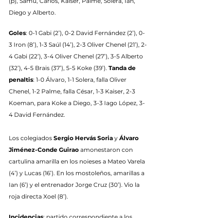
(p), Samu, Carlos, Kaiser, Palme, Solera, Ian, 
Diego y Alberto.
Goles
: 0-1 Gabi (2’), 0-2 David Fernández (2’), 0-
3 Iron (8’), 1-3 Saúl (14’), 2-3 Oliver Chenel (21’), 2-
4 Gabi (22’), 3-4 Oliver Chenel (27’), 3-5 Alberto 
(32’), 4-5 Brais (37’), 5-5 Koke (39’). 
Tanda de 
penaltis
: 1-0 Álvaro, 1-1 Solera, falla Oliver 
Chenel, 1-2 Palme, falla César, 1-3 Kaiser, 2-3 
Koeman, para Koke a Diego, 3-3 Iago López, 3-
4 David Fernández.
Los colegiados 
Sergio Hervás Soria
 y 
Álvaro 
Jiménez-Conde Guirao
 amonestaron con 
cartulina amarilla en los noieses a Mateo Varela 
(4’) y Lucas (16’). En los mostoleños, amarillas a 
Ian (6’) y el entrenador Jorge Cruz (30’). Vio la 
roja directa Xoel (8’).
Incidencias
: partido correspondiente a los 