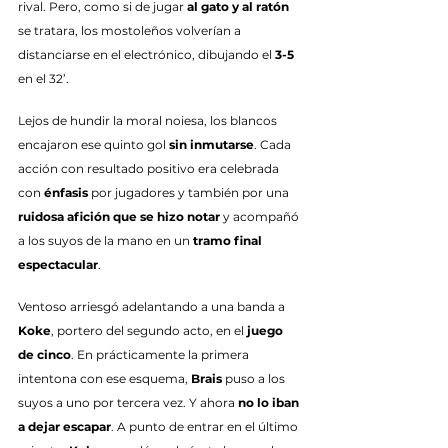
rival. Pero, como si de jugar 
al gato y al ratón
se tratara, los mostoleños volverían a 
distanciarse en el electrónico, dibujando el 
3-5
en el 32’.
Lejos de hundir la moral noiesa, los blancos 
encajaron ese quinto gol 
sin inmutarse
. Cada 
acción con resultado positivo era celebrada 
con 
énfasis
 por jugadores y también por una 
ruidosa afición que se hizo notar
 y acompañó 
a los suyos de la mano en un 
tramo final 
espectacular
.
Ventoso arriesgó adelantando a una banda a 
Koke
, portero del segundo acto, en el 
juego 
de cinco
. En prácticamente la primera 
intentona con ese esquema, 
Brais
 puso a los 
suyos a uno por tercera vez. Y ahora 
no lo iban 
a dejar escapar
. A punto de entrar en el último 