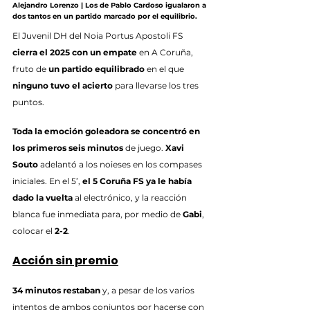
Alejandro Lorenzo | Los de Pablo Cardoso igualaron a 
dos tantos en un partido marcado por el equilibrio.
El Juvenil DH del Noia Portus Apostoli FS 
cierra el 2025 con un empate
 en A Coruña, 
fruto de 
un partido equilibrado
 en el que 
ninguno tuvo el acierto
 para llevarse los tres 
puntos.
Toda la emoción goleadora se concentró en 
los primeros seis minutos
 de juego. 
Xavi 
Souto
 adelantó a los noieses en los compases 
iniciales. En el 5’, 
el 5 Coruña FS ya le había 
dado la vuelta
 al electrónico, y la reacción 
blanca fue inmediata para, por medio de 
Gabi
, 
colocar el 
2-2
.
Acción sin premio
34 minutos restaban
 y, a pesar de los varios 
intentos de ambos conjuntos por hacerse con 