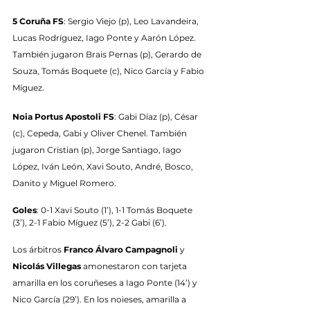
5 Coruña FS
: Sergio Viejo (p), Leo Lavandeira, 
Lucas Rodríguez, Iago Ponte y Aarón López. 
También jugaron Brais Pernas (p), Gerardo de 
Souza, Tomás Boquete (c), Nico García y Fabio 
Míguez.
Noia Portus Apostoli FS
: Gabi Díaz (p), César 
(c), Cepeda, Gabi y Oliver Chenel. También 
jugaron Cristian (p), Jorge Santiago, Iago 
López, Iván León, Xavi Souto, André, Bosco, 
Danito y Miguel Romero.
Goles
: 0-1 Xavi Souto (1’), 1-1 Tomás Boquete 
(3’), 2-1 Fabio Míguez (5’), 2-2 Gabi (6’).
Los árbitros 
Franco Álvaro Campagnoli
 y 
Nicolás Villegas
 amonestaron con tarjeta 
amarilla en los coruñeses a Iago Ponte (14’) y 
Nico García (29’). En los noieses, amarilla a 