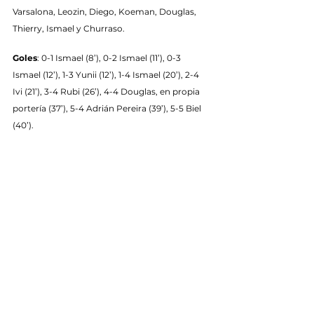
Varsalona, Leozin, Diego, Koeman, Douglas, 
Thierry, Ismael y Churraso.
Goles
: 0-1 Ismael (8’), 0-2 Ismael (11’), 0-3 
Ismael (12’), 1-3 Yunii (12’), 1-4 Ismael (20’), 2-4 
Ivi (21’), 3-4 Rubi (26’), 4-4 Douglas, en propia 
portería (37’), 5-4 Adrián Pereira (39’), 5-5 Biel 
(40’).
Los árbitros 
Jorge González Moreta
 y 
Luis 
Sánchez Chamorro
, del comité madrileño, 
amonestaron con tarjeta amarilla en los 
alzireños a Lechero (12’), Ivi (13’), Povea (19’), el 
entrenador Braulio Correal (20’) e Ibarra (29’). 
En los noieses, amarillas a Douglas (12’), Biel 
(26’), Montero (29’) y Churrasco (30’).
Incidencias
: partido correspondiente a la 
jornada 14 de la Primera División FS, disputado 