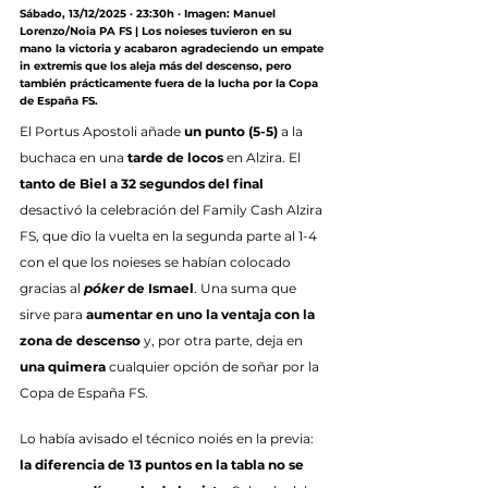
Sábado, 13/12/2025 · 23:30h · Imagen: Manuel 
Lorenzo/Noia PA FS | Los noieses tuvieron en su 
mano la victoria y acabaron agradeciendo un empate 
in extremis que los aleja más del descenso, pero 
también prácticamente fuera de la lucha por la Copa 
de España FS.
El Portus Apostoli añade 
un punto (5-5)
 a la 
buchaca en una 
tarde de locos
 en Alzira. El 
tanto de Biel a 32 segundos del final
desactivó la celebración del Family Cash Alzira 
FS, que dio la vuelta en la segunda parte al 1-4 
con el que los noieses se habían colocado 
gracias al 
póker
 de Ismael
. Una suma que 
sirve para 
aumentar en uno la ventaja con la 
zona de descenso
 y, por otra parte, deja en 
una quimera
 cualquier opción de soñar por la 
Copa de España FS.
Lo había avisado el técnico noiés en la previa: 
la diferencia de 13 puntos en la tabla no se 