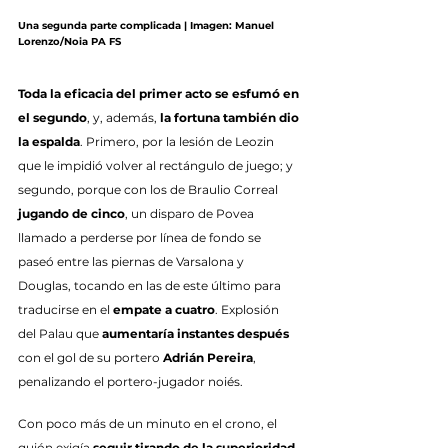
Una segunda parte complicada | Imagen: Manuel 
Lorenzo/Noia PA FS
Toda la eficacia del primer acto se esfumó en 
el segundo
, y, además, 
la fortuna también dio 
la espalda
. Primero, por la lesión de Leozin 
que le impidió volver al rectángulo de juego; y 
segundo, porque con los de Braulio Correal 
jugando de cinco
, un disparo de Povea 
llamado a perderse por línea de fondo se 
paseó entre las piernas de Varsalona y 
Douglas, tocando en las de este último para 
traducirse en el 
empate a cuatro
. Explosión 
del Palau que 
aumentaría instantes después
con el gol de su portero 
Adrián Pereira
, 
penalizando el portero-jugador noiés.
Con poco más de un minuto en el crono, el 
guión exigía 
seguir tirando de la superioridad 