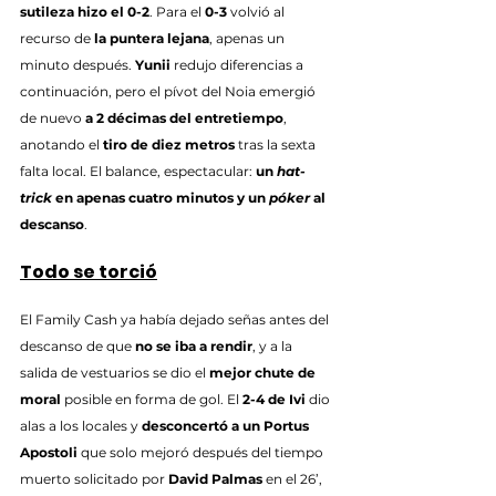
sutileza hizo el 0-2
. Para el 
0-3 
volvió al 
recurso de 
la puntera lejana
, apenas un 
minuto después. 
Yunii
 redujo diferencias a 
continuación, pero el pívot del Noia emergió 
de nuevo 
a 2 décimas del entretiempo
, 
anotando el 
tiro de diez metros
 tras la sexta 
falta local. El balance, espectacular: 
un 
hat-
trick
 en apenas cuatro minutos y un 
póker
 al 
descanso
.
Todo se torció
El Family Cash ya había dejado señas antes del 
descanso de que 
no se iba a rendir
, y a la 
salida de vestuarios se dio el 
mejor chute de 
moral
 posible en forma de gol. El 
2-4 de Ivi
 dio 
alas a los locales y 
desconcertó a un Portus 
Apostoli
 que solo mejoró después del tiempo 
muerto solicitado por 
David Palmas
 en el 26’, 