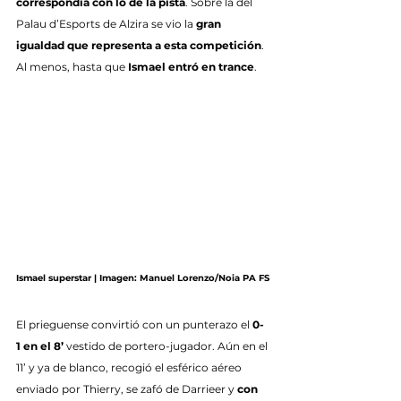
correspondía con lo de la pista
. Sobre la del 
Palau d’Esports de Alzira se vio la 
gran 
igualdad que representa a esta competición
. 
Al menos, hasta que 
Ismael entró en trance
.
Ismael superstar | Imagen: Manuel Lorenzo/Noia PA FS
El prieguense convirtió con un punterazo el 
0-
1 en el 8’
 vestido de portero-jugador. Aún en el 
11’ y ya de blanco, recogió el esférico aéreo 
enviado por Thierry, se zafó de Darrieer y
 con 