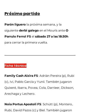
Próximo partido
Parón liguero
 la próxima semana, y la 
siguiente 
derbi galego
 en el Mourís ante 
O 
Parrulo Ferrol FS
 el 
sábado 27 a las 18:30h
para cerrar la primera vuelta.
Ficha técnica
Family Cash Alzira FS
: Adrián Pereira (p), Rubi 
(c), Ivi, Pablo García y Yunii. También jugaron 
Quixeré, Ibarra, Povea, Cola, Darrieer, Dickson, 
Arechaga y Lechero.
Noia Portus Apostoli FS
: Schütt (p), Montero, 
Rubi, David Pazos (c) y Biel. También jugaron 