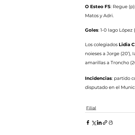
O Esteo FS
: Regue (p)
Matos y Adri.
Goles
: 1-0 Iago López (
Los colegiados 
Lidia 
noieses a Jorge (20’), I
amarillas a Troncho (26’
Incidencias
: partido 
disputado en el Munic
Filial