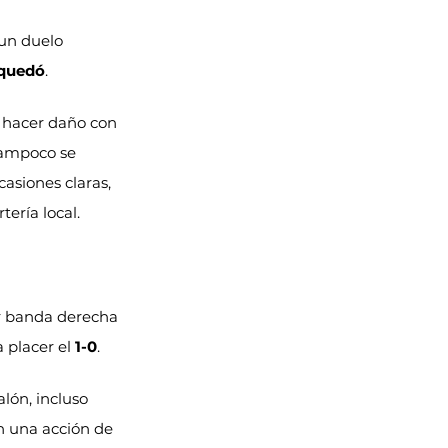
un duelo 
 quedó
.
n hacer daño con 
tampoco se 
asiones claras, 
rtería local.
r banda derecha 
 placer el 
1-0
.
lón, incluso 
en una acción de 