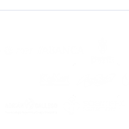
#TolosPorTi | Campaña
Pon
de abonados temporada
(nue
2026/2027
del F