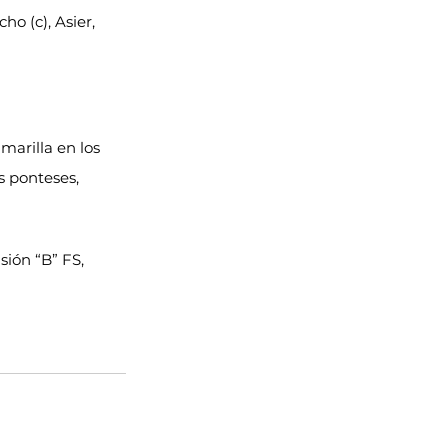
o (c), Asier, 
marilla en los 
os ponteses, 
sión “B” FS, 