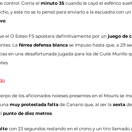
 control. Corría el 
minuto 35
 cuando le cayó el esférico suel
cho, y este no se lo pensó para enviarlo a la escuadra con un
ivo
.
e el O Esteo FS apostara definitivamente por un 
juego de 
ntes. La 
férrea defensa blanca
 se impuso hasta que, a 29 se
cias en una desafortunada jugada para los de Guile Murillo q
ntes.
ido
uerpo de los aficionados noieses presentes en el Mourís se ins
 una 
muy protestada falta
 de Canario que, al ser la 
sexta
 de
l 
punto de diez metros
.
alto
 con 23 segundos restando en el crono y un tiro llamado 