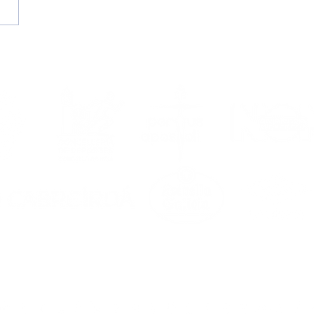
emos la lupa a un
vo) curso de récord
ilial