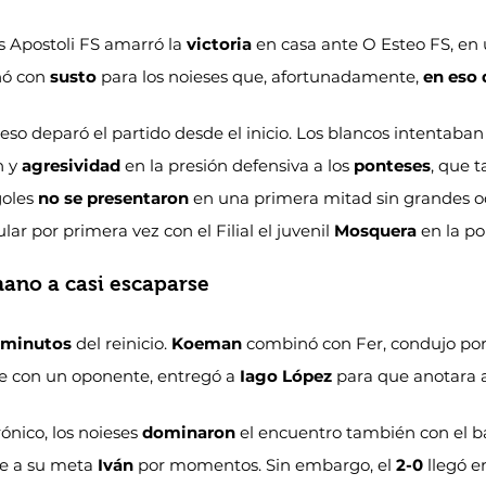
us Apostoli FS amarró la 
victoria
 en casa ante O Esteo FS, en 
nó con 
susto
 para los noieses que, afortunadamente, 
en eso
 eso deparó el partido desde el inicio. Los blancos intentaba
 y 
agresividad
 en la presión defensiva a los 
ponteses
, que 
goles 
no se presentaron
 en una primera mitad sin grandes oc
lar por primera vez con el Filial el juvenil 
Mosquera
 en la po
mano a casi escaparse
 minutos
 del reinicio. 
Koeman
 combinó con Fer, condujo po
ue con un oponente, entregó a 
Iago López
 para que anotara a
nico, los noieses 
dominaron
 el encuentro también con el ba
e a su meta 
Iván
 por momentos. Sin embargo, el 
2-0
 llegó 