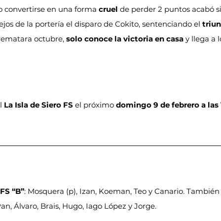
o convertirse en una forma 
cruel
 de perder 2 puntos acabó s
lejos de la portería el disparo de Cokito, sentenciando el 
triu
rematara octubre, 
solo conoce la victoria en casa
 y llega a l
l 
La Isla de Siero FS
 el próximo 
domingo 9 de febrero a las 
 FS “B”
: Mosquera (p), Izan, Koeman, Teo y Canario. También 
an, Álvaro, Brais, Hugo, Iago López y Jorge.