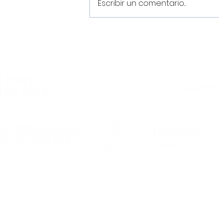
Escribir un comentario...
Oliver Chenel, Cristian y
Mosquera realizarán la
pretemporada con el
Primer Equipo