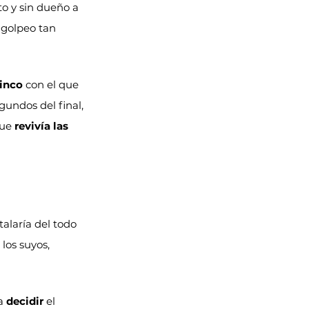
to y sin dueño a 
 golpeo tan 
cinco
 con el que 
gundos del final, 
ue 
revivía las 
talaría del todo 
 los suyos, 
a 
decidir
 el 