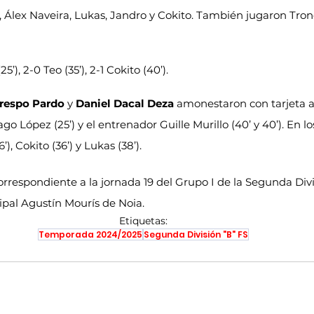
, Álex Naveira, Lukas, Jandro y Cokito. También jugaron Tronch
25’), 2-0 Teo (35’), 2-1 Cokito (40’).
Crespo Pardo
 y 
Daniel Dacal Deza
 amonestaron con tarjeta a
ago López (25’) y el entrenador Guille Murillo (40’ y 40’). En l
), Cokito (36’) y Lukas (38’).
correspondiente a la jornada 19 del Grupo I de la Segunda Divi
ipal Agustín Mourís de Noia.
Etiquetas:
Temporada 2024/2025
Segunda División "B" FS