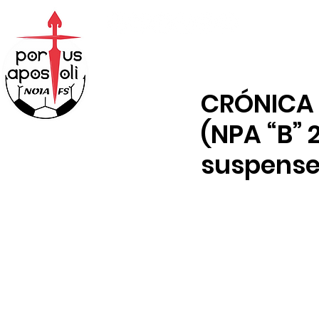
ABONOS
TIENDA
CRÓNICA 
(NPA “B” 
suspens