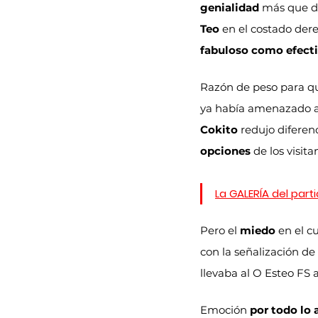
genialidad
 más que de
Teo
 en el costado dere
fabuloso como efect
Razón de peso para qu
ya había amenazado a
Cokito
 redujo diferen
opciones
 de los visita
La GALERÍA del part
Pero el 
miedo
 en el c
con la señalización de
llevaba al O Esteo FS a
Emoción 
por todo lo 