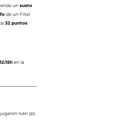
iendo un 
susto 
nfo
 de un Filial 
os 
32 puntos
12:15h
 en la 
jugaron Iván (p), 