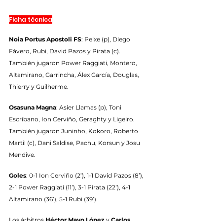
Ficha técnica
Noia Portus Apostoli FS
: Peixe (p), Diego 
Fávero, Rubi, David Pazos y Pirata (c). 
También jugaron Power Raggiati, Montero, 
Altamirano, Garrincha, Álex García, Douglas, 
Thierry y Guilherme.
Osasuna Magna
: Asier Llamas (p), Toni 
Escribano, Ion Cerviño, Geraghty y Ligeiro. 
También jugaron Juninho, Kokoro, Roberto 
Martil (c), Dani Saldise, Pachu, Korsun y Josu 
Mendive.
Goles
: 0-1 Ion Cerviño (2’), 1-1 David Pazos (8’), 
2-1 Power Raggiati (11’), 3-1 Pirata (22’), 4-1 
Altamirano (36’), 5-1 Rubi (39’).
Los árbitros 
Héctor Mayo López
 y 
Carlos 