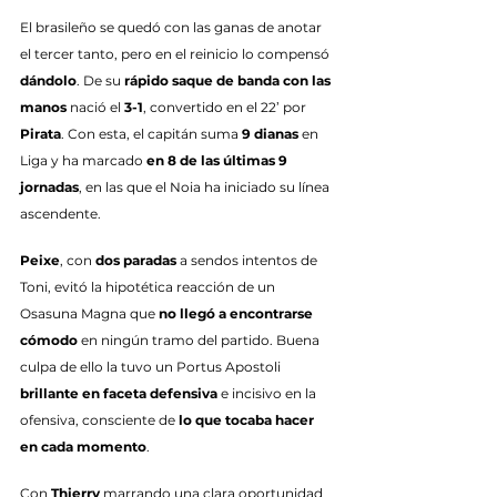
El brasileño se quedó con las ganas de anotar 
el tercer tanto, pero en el reinicio lo compensó 
dándolo
. De su
 rápido saque de banda con las 
manos
 nació el 
3-1
, convertido en el 22’ por 
Pirata
. Con esta, el capitán suma 
9 dianas
 en 
Liga y ha marcado 
en 8 de las últimas 9 
jornadas
, en las que el Noia ha iniciado su línea 
ascendente.
Peixe
, con 
dos paradas
 a sendos intentos de 
Toni, evitó la hipotética reacción de un 
Osasuna Magna que 
no llegó a encontrarse 
cómodo
 en ningún tramo del partido. Buena 
culpa de ello la tuvo un Portus Apostoli 
brillante en faceta defensiva
 e incisivo en la 
ofensiva, consciente de 
lo que tocaba hacer 
en cada momento
.
Con 
Thierry
 marrando una clara oportunidad 