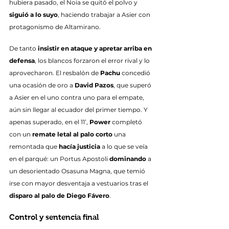
hubiera pasado, el Noia se quitó el polvo y 
siguió a lo suyo
, haciendo trabajar a Asier con 
protagonismo de Altamirano.
De tanto 
insistir en ataque y apretar arriba en 
defensa
, los blancos forzaron el error rival y lo 
aprovecharon. El resbalón de 
Pachu
 concedió 
una ocasión de oro a 
David Pazos
, que superó 
a Asier en el uno contra uno para el empate, 
aún sin llegar al ecuador del primer tiempo. Y 
apenas superado, en el 11’, 
Power
 completó 
con un 
remate letal al palo corto
 una 
remontada que 
hacía justicia
 a lo que se veía 
en el parqué: un Portus Apostoli 
dominando
 a 
un desorientado Osasuna Magna, que temió 
irse con mayor desventaja a vestuarios tras el 
disparo al palo de Diego Fávero
.
Control y sentencia final