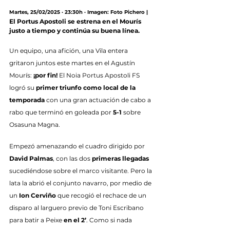
Martes, 25/02/2025 · 23:30h · Imagen: Foto Pichero |
El Portus Apostoli se estrena en el Mourís 
justo a tiempo y continúa su buena línea.
Un equipo, una afición, una Vila entera 
gritaron juntos este martes en el Agustín 
Mourís: 
¡por fin!
 El Noia Portus Apostoli FS 
logró su 
primer triunfo como local de la 
temporada
 con una gran actuación de cabo a 
rabo que terminó en goleada por 
5-1
 sobre 
Osasuna Magna.
Empezó amenazando el cuadro dirigido por 
David Palmas
, con las dos 
primeras llegadas
sucediéndose sobre el marco visitante. Pero la 
lata la abrió el conjunto navarro, por medio de 
un 
Ion Cerviño
 que recogió el rechace de un 
disparo al larguero previo de Toni Escribano 
para batir a Peixe 
en el 2’
. Como si nada 