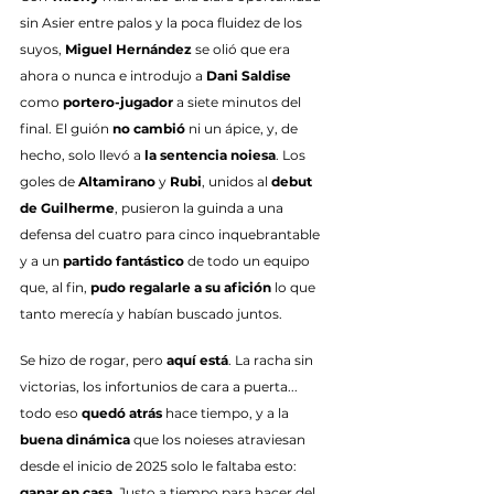
sin Asier entre palos y la poca fluidez de los 
suyos, 
Miguel Hernández
 se olió que era 
ahora o nunca e introdujo a 
Dani Saldise
como 
portero-jugador
 a siete minutos del 
final. El guión 
no cambió
 ni un ápice, y, de 
hecho, solo llevó a 
la sentencia noiesa
. Los 
goles de 
Altamirano
 y 
Rubi
, unidos al 
debut 
de Guilherme
, pusieron la guinda a una 
defensa del cuatro para cinco inquebrantable 
y a un 
partido fantástico
 de todo un equipo 
que, al fin, 
pudo regalarle a su afición
 lo que 
tanto merecía y habían buscado juntos. 
Se hizo de rogar, pero 
aquí está
. La racha sin 
victorias, los infortunios de cara a puerta... 
todo eso 
quedó atrás
 hace tiempo, y a la 
buena dinámica
 que los noieses atraviesan 
desde el inicio de 2025 solo le faltaba esto: 
ganar en casa
. Justo a tiempo para hacer del 