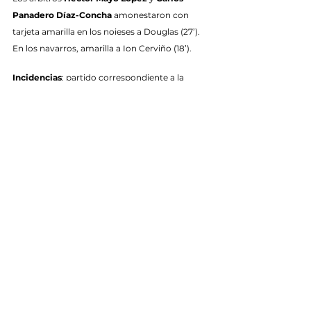
Panadero Díaz-Concha
 amonestaron con 
tarjeta amarilla en los noieses a Douglas (27’). 
En los navarros, amarilla a Ion Cerviño (18’).
Incidencias
: partido correspondiente a la 
jornada 20 de la Primera División FS, 
disputado en el Municipal Agustín Mourís de 
Noia ante unos 650 espectadores.
Etiquetas:
Temporada 2024/2025
Primera División FS
Primer Equipo
Ver todo
Entradas recientes