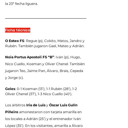
la 23ª fecha liguera.
Ficha técnica
O Esteo FS
: Regue (p), Cokito, Matos, Jandro y 
Rubén. También jugaron Gael, Mateo y Adrián.
Noia Portus Apostoli FS “B”
: Iván (p), Hugo, 
Nico Cuello, Koeman y Oliver Chenel. También 
jugaron Teo, Jaime Pan, Álvaro, Brais, Cepeda 
y Jorge (c).
Goles
: 0-1 Koeman (13’), 1-1 Rubén (28’), 1-2 
Oliver Chenel (37’), 1-3 Nico Cuello (40’).
Los árbitros 
Iria de Luis
 y 
Óscar Luis Gulín 
Piñeiro 
amonestaron con tarjeta amarilla en 
los locales a Adrián (25’) y el entrenador Iván 
López (35’). En los visitantes, amarilla a Álvaro 