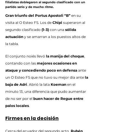
filialistas doblegaron al segundo clasificado con un 
partido serio y de mucho ritmo.
Gran triunfo del Portus Apostoli “B”
 en su 
visita al O Esteo FS. Los de 
Chipi
 superaron al 
segundo clasificado 
(1-3)
 con una 
sólida 
actuación
 y se amarran a los puestos altos de 
la tabla.
El conjunto noiés llevó 
la manija del choque
, 
contando con las 
mejores ocasiones en 
ataque y concediendo poco en defensa
 ante 
un O Esteo FS que no tuvo su mejor día ante 
la 
baja de Adri
. Abrió la lata 
Koeman
 en el 
minuto 13, una diferencia que pudo aumentar 
de no ser por el 
buen hacer de Regue entre 
palos locales
.
Firmes en la decisión
Cerca del ecuador del segundo acto, 
Rubén 