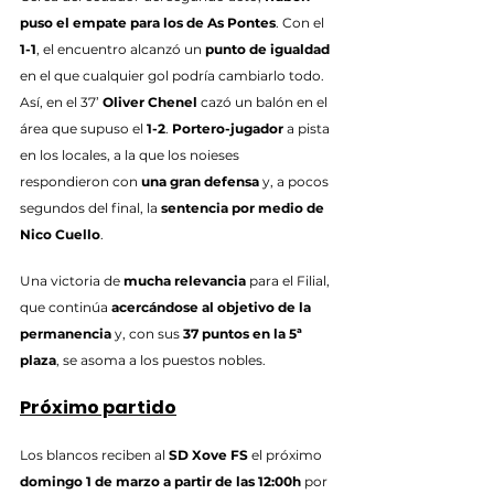
puso el empate para los de As Pontes
. Con el 
1-1
, el encuentro alcanzó un 
punto de igualdad
en el que cualquier gol podría cambiarlo todo. 
Así, en el 37’ 
Oliver Chenel
 cazó un balón en el 
área que supuso el 
1-2
. 
Portero-jugador
 a pista 
en los locales, a la que los noieses 
respondieron con 
una gran defensa
 y, a pocos 
segundos del final, la 
sentencia por medio de 
Nico Cuello
.
Una victoria de 
mucha relevancia
 para el Filial, 
que continúa 
acercándose al objetivo de la 
permanencia
 y, con sus 
37 puntos en la 5ª 
plaza
, se asoma a los puestos nobles.
Próximo partido
Los blancos reciben al 
SD Xove FS
 el próximo 
domingo 1 de marzo a partir de las 12:00h
 por 