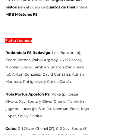
historia
 en el duelo de 
cuartos de final
 ante el 
MRB Móstoles FS
.
Ficha técnica
Redondela FS Rodavigo
: Lois Bouzón (p), 
Pedro Ramos, Pablo Argibay, Uxío Pazos y 
Nicolás Cuello. También jugaron Izan Freire 
(p), Antón González, David González, Adrián 
Montero, Roi Iglesias y Carlos García.
Noia Portus Apostoli FS
: Koke (p), César, 
Álvaro, Xavi Souto y Oliver Chenel. También 
jugaron Lucas (p), Sito (c), Koeman, Brais, Iago 
López, Saúl y Danito.
Goles
: 0-1 Oliver Chenel (2’), 0-2 Xavi Souto (3’), 