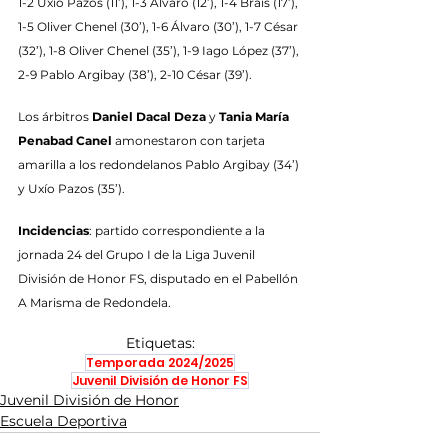
1-2 Uxío Pazos (11’), 1-3 Álvaro (12’), 1-4 Brais (17’), 
1-5 Oliver Chenel (30’), 1-6 Álvaro (30’), 1-7 César 
(32’), 1-8 Oliver Chenel (35’), 1-9 Iago López (37’), 
2-9 Pablo Argibay (38’), 2-10 César (39’).
Los árbitros 
Daniel Dacal Deza
 y 
Tania María 
Penabad Canel
 amonestaron con tarjeta 
amarilla a los redondelanos Pablo Argibay (34’) 
y Uxío Pazos (35’).
Incidencias
: partido correspondiente a la 
jornada 24 del Grupo I de la Liga Juvenil 
División de Honor FS, disputado en el Pabellón 
A Marisma de Redondela.
Etiquetas:
Temporada 2024/2025
Juvenil División de Honor FS
Juvenil División de Honor
Escuela Deportiva