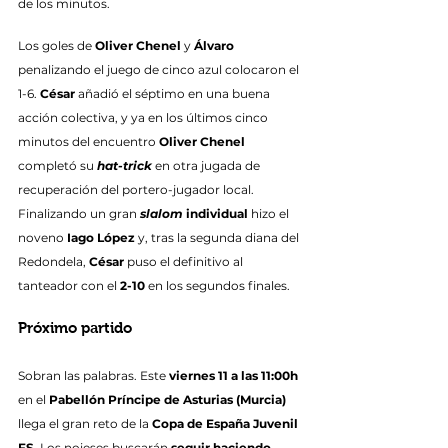
de los minutos.
Los goles de 
Oliver Chenel
 y 
Álvaro
penalizando el juego de cinco azul colocaron el 
1-6. 
César
 añadió el séptimo en una buena 
acción colectiva, y ya en los últimos cinco 
minutos del encuentro 
Oliver Chenel
completó su 
hat-trick
 en otra jugada de 
recuperación del portero-jugador local. 
Finalizando un gran 
slalom
 individual
 hizo el 
noveno 
Iago López
 y, tras la segunda diana del 
Redondela, 
César
 puso el definitivo al 
tanteador con el 
2-10
 en los segundos finales.
Próximo partido
Sobran las palabras. Este 
viernes 11 a las 11:00h
en el 
Pabellón Príncipe de Asturias (Murcia)
llega el gran reto de la 
Copa de España Juvenil 
FS
. Los noieses buscarán 
seguir haciendo 