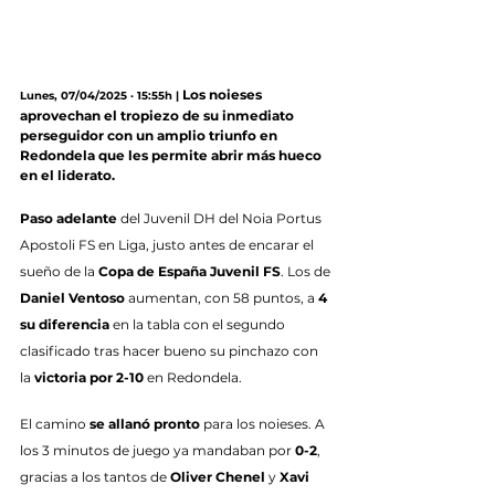
Los noieses 
Lunes, 07/04/2025 · 15:55h |
aprovechan el tropiezo de su inmediato 
perseguidor con un amplio triunfo en 
Redondela que les permite abrir más hueco 
en el liderato.
Paso adelante
 del Juvenil DH del Noia Portus 
Apostoli FS en Liga, justo antes de encarar el 
sueño de la 
Copa de España Juvenil FS
. Los de 
Daniel Ventoso
 aumentan, con 58 puntos, a 
4 
su diferencia
 en la tabla con el segundo 
clasificado tras hacer bueno su pinchazo con 
la 
victoria por 2-10
 en Redondela.
El camino 
se allanó pronto
 para los noieses. A 
los 3 minutos de juego ya mandaban por 
0-2
, 
gracias a los tantos de 
Oliver Chenel
 y 
Xavi 