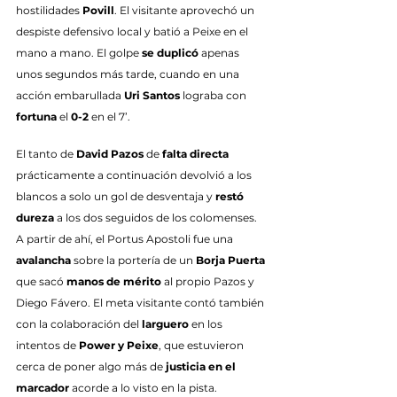
hostilidades 
Povill
. El visitante aprovechó un 
despiste defensivo local y batió a Peixe en el 
mano a mano. El golpe 
se duplicó
 apenas 
unos segundos más tarde, cuando en una 
acción embarullada 
Uri Santos
 lograba con 
fortuna
 el 
0-2
 en el 7’.
El tanto de 
David Pazos
 de 
falta directa
prácticamente a continuación devolvió a los 
blancos a solo un gol de desventaja y 
restó 
dureza
 a los dos seguidos de los colomenses. 
A partir de ahí, el Portus Apostoli fue una 
avalancha
 sobre la portería de un 
Borja Puerta
que sacó 
manos de mérito
 al propio Pazos y 
Diego Fávero. El meta visitante contó también 
con la colaboración del 
larguero
 en los 
intentos de 
Power y Peixe
, que estuvieron 
cerca de poner algo más de 
justicia en el 
marcador
 acorde a lo visto en la pista.