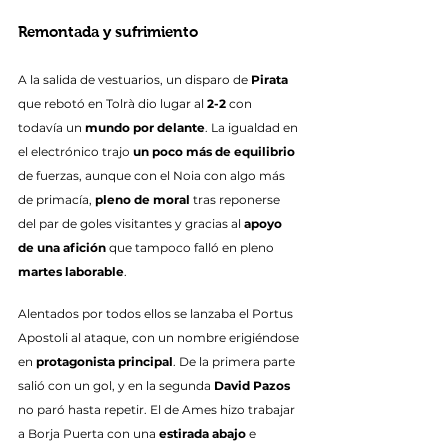
Remontada y sufrimiento
A la salida de vestuarios, un disparo de 
Pirata
que rebotó en Tolrà dio lugar al 
2-2
 con 
todavía un 
mundo por delante
. La igualdad en 
el electrónico trajo 
un poco más de equilibrio
de fuerzas, aunque con el Noia con algo más 
de primacía, 
pleno de moral
 tras reponerse 
del par de goles visitantes y gracias al 
apoyo 
de una afición
 que tampoco falló en pleno 
martes laborable
.
Alentados por todos ellos se lanzaba el Portus 
Apostoli al ataque, con un nombre erigiéndose 
en 
protagonista principal
. De la primera parte 
salió con un gol, y en la segunda 
David Pazos
no paró hasta repetir. El de Ames hizo trabajar 
a Borja Puerta con una 
estirada abajo
 e 