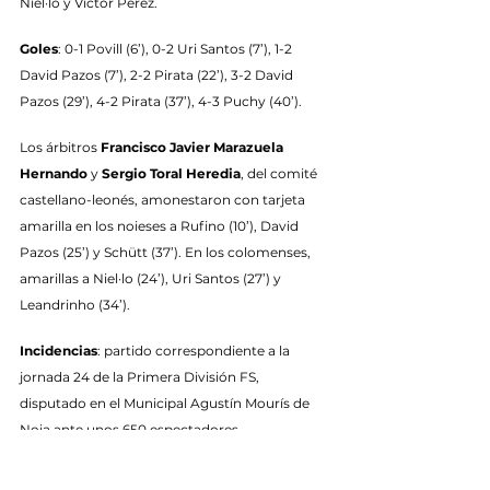
Niel·lo y Víctor Pérez.
Goles
: 0-1 Povill (6’), 0-2 Uri Santos (7’), 1-2 
David Pazos (7’), 2-2 Pirata (22’), 3-2 David 
Pazos (29’), 4-2 Pirata (37’), 4-3 Puchy (40’).
Los árbitros 
Francisco Javier Marazuela 
Hernando
 y 
Sergio Toral Heredia
, del comité 
castellano-leonés, amonestaron con tarjeta 
amarilla en los noieses a Rufino (10’), David 
Pazos (25’) y Schütt (37’). En los colomenses, 
amarillas a Niel·lo (24’), Uri Santos (27’) y 
Leandrinho (34’).
Incidencias
: partido correspondiente a la 
jornada 24 de la Primera División FS, 
disputado en el Municipal Agustín Mourís de 
Noia ante unos 650 espectadores.
Etiquetas:
Temporada 2024/2025
Primera División FS