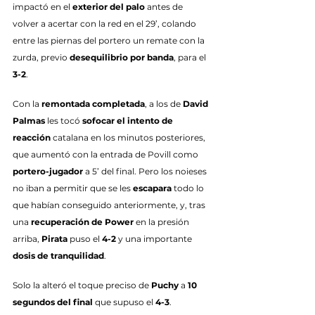
impactó en el 
exterior del palo
 antes de 
volver a acertar con la red en el 29’, colando 
entre las piernas del portero un remate con la 
zurda, previo 
desequilibrio por banda
, para el 
3-2
.
Con la 
remontada completada
, a los de 
David 
Palmas
 les tocó 
sofocar el intento de 
reacción
 catalana en los minutos posteriores, 
que aumentó con la entrada de Povill como 
portero-jugador
 a 5’ del final. Pero los noieses 
no iban a permitir que se les 
escapara
 todo lo 
que habían conseguido anteriormente, y, tras 
una 
recuperación de Power
 en la presión 
arriba, 
Pirata
 puso el 
4-2
 y una importante 
dosis de tranquilidad
.
Solo la alteró el toque preciso de 
Puchy
 a 
10 
segundos del final
 que supuso el 
4-3
. 