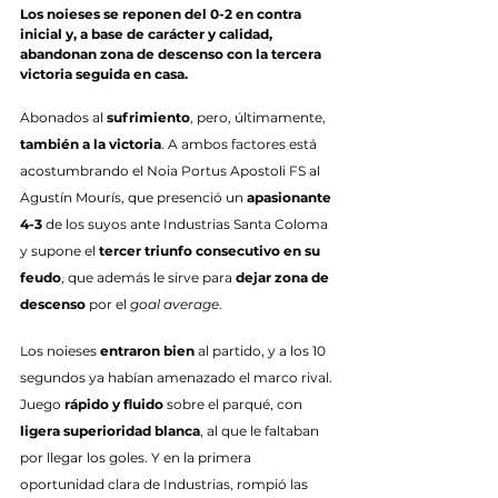
Los noieses se reponen del 0-2 en contra 
inicial y, a base de carácter y calidad, 
abandonan zona de descenso con la tercera 
victoria seguida en casa.
Abonados al 
sufrimiento
, pero, últimamente, 
también a la victoria
. A ambos factores está 
acostumbrando el Noia Portus Apostoli FS al 
Agustín Mourís, que presenció un 
apasionante 
4-3
 de los suyos ante Industrias Santa Coloma 
y supone el 
tercer triunfo consecutivo en su 
feudo
, que además le sirve para 
dejar zona de 
descenso
 por el 
goal average
.
Los noieses 
entraron bien
 al partido, y a los 10 
segundos ya habían amenazado el marco rival. 
Juego 
rápido y fluido
 sobre el parqué, con 
ligera superioridad blanca
, al que le faltaban 
por llegar los goles. Y en la primera 
oportunidad clara de Industrias, rompió las 