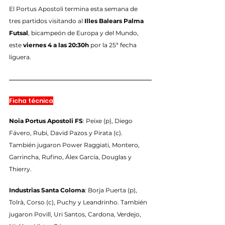
El Portus Apostoli termina esta semana de 
tres partidos visitando al 
Illes Balears Palma 
Futsal
, bicampeón de Europa y del Mundo, 
este 
viernes 4 a las 20:30h
 por la 25ª fecha 
liguera.
Ficha técnica
Noia Portus Apostoli FS
: Peixe (p), Diego 
Fávero, Rubi, David Pazos y Pirata (c). 
También jugaron Power Raggiati, Montero, 
Garrincha, Rufino, Álex García, Douglas y 
Thierry.
Industrias Santa Coloma
: Borja Puerta (p), 
Tolrà, Corso (c), Puchy y Leandrinho. También 
jugaron Povill, Uri Santos, Cardona, Verdejo, 