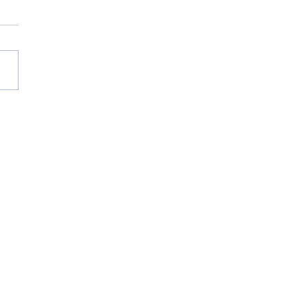
ICA 1/8 DE FINAL
P. ESPAÑA SUB-19 DE
ES (NPA 7–6 ELP) |
lete a Madrid en la
ra del Mourís!