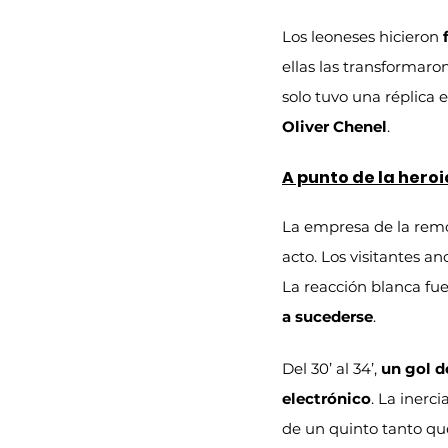
Los leoneses hicieron 
ellas las transformaro
solo tuvo una réplica 
Oliver Chenel
.
A punto de la hero
La empresa de la rem
acto. Los visitantes an
La reacción blanca fue
a sucederse
.
Del 30’ al 34’, 
un gol d
electrónico
. La inerc
de un quinto tanto que