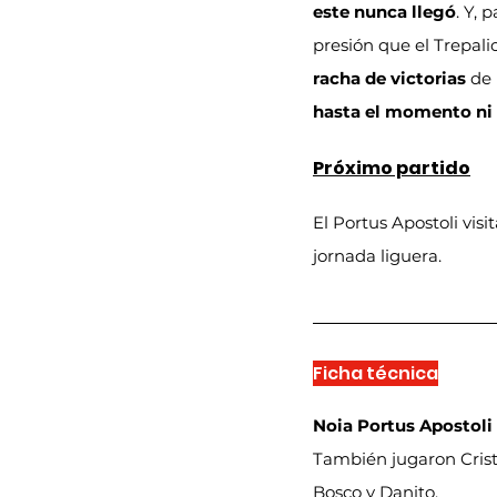
este nunca llegó
. Y, 
presión que el Trepali
racha de victorias
 de
hasta el momento ni 
Próximo partido
El Portus Apostoli visi
jornada liguera.
Ficha técnica
Noia Portus Apostoli
También jugaron Cristi
Bosco y Danito.