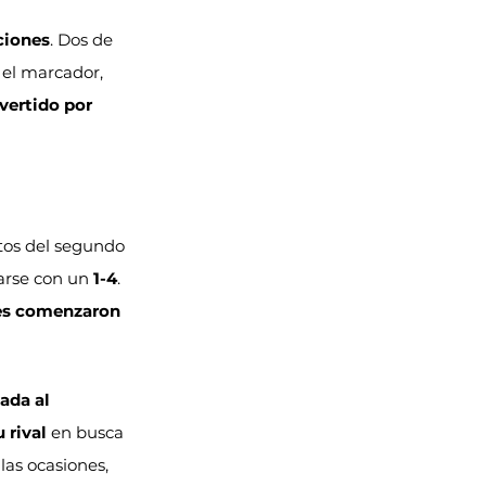
ciones
. Dos de 
 el marcador, 
nvertido por 
tos del segundo 
arse con un 
1-4
. 
es comenzaron 
ada al 
 rival
 en busca 
las ocasiones, 