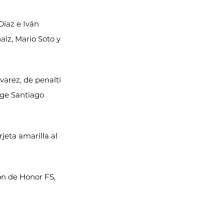
Díaz e Iván 
iz, Mario Soto y 
lvarez, de penalti 
orge Santiago 
eta amarilla al 
ón de Honor FS, 