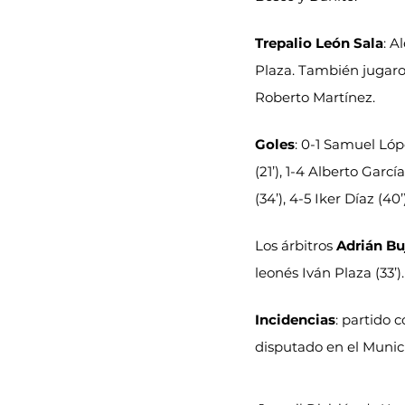
Trepalio León Sala
: A
Plaza. También jugaro
Roberto Martínez.
Goles
: 0-1 Samuel López
(21’), 1-4 Alberto Garcí
(34’), 4-5 Iker Díaz (40’)
Los árbitros 
Adrián Bu
leonés Iván Plaza (33’).
Incidencias
: partido 
disputado en el Munic