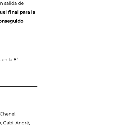
en salida de 
uel final para la 
onseguido 
S
 en la 8ª 
Chenel. 
, Gabi, André, 