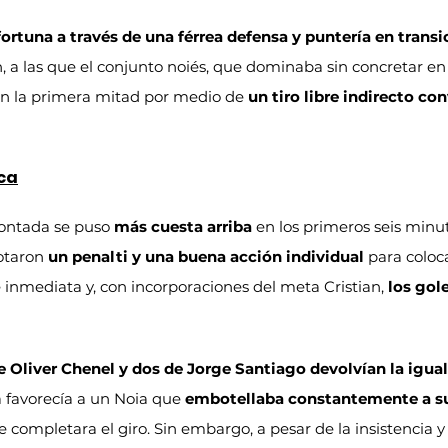
fortuna a través de una férrea defensa y puntería en transi
n, a las que el conjunto noiés, que dominaba sin concretar en
en la primera mitad por medio de 
un tiro libre indirecto co
ica
ontada se puso 
más cuesta arriba
 en los primeros seis minu
otaron 
un penalti y una buena acción individual
 para coloc
 inmediata y, con incorporaciones del meta Cristian, 
los gol
e Oliver Chenel y dos de Jorge Santiago devolvían la igual
ia favorecía a un Noia que 
embotellaba constantemente a su
 completara el giro. Sin embargo, a pesar de la insistencia y 