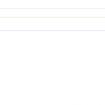
PREVIA FASE FINAL CAMP.
CRÓN
DE ESPAÑA SUB-19 DE
CAM
CLUBES | Una nueva
CLUB
oportunidad para seguir
¡Bil
haciendo historia
locu