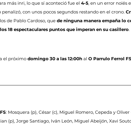
para más inri, lo que sí aconteció fue el 
4-5
, en un error noiés 
o penalizó, con unos pocos segundos restando en el crono. 
Cr
 los de Pablo Cardoso, que 
de ninguna manera empaña lo c
los 18 espectaculares puntos que imperan en su casillero
.
ta el próximo 
domingo 30 a las 12:00h
 al 
O Parrulo Ferrol F
 FS
: Mosquera (p), César (c), Miguel Romero, Cepeda y Oliver 
an (p), Jorge Santiago, Iván León, Miguel Abeijón, Xavi Souto