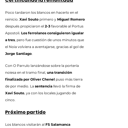
Certificando la remontada
Poco tardaron los blancos en hacerlo en el 
reinicio. 
Xavi Souto
 primero y 
Miguel Romero
después propiciaron el 
2-3
 favorable al Portus 
Apostoli. 
Los ferrolanos consiguieron igualar 
a tres
, pero fue cuestión de unos minutos que 
el Noia volviera a aventajarse, gracias al gol de 
Jorge Santiago
.
Con O Parrulo lanzándose sobre la portería 
noiesa en el tramo final, 
una transición 
finalizada por Oliver Chenel
 puso más tierra 
de por medio. La 
sentencia
 llevó la firma de 
Xavi Souto
, ya con los locales jugando de 
cinco.
Próximo partido
Los blancos visitarán al 
FS Salamanca 