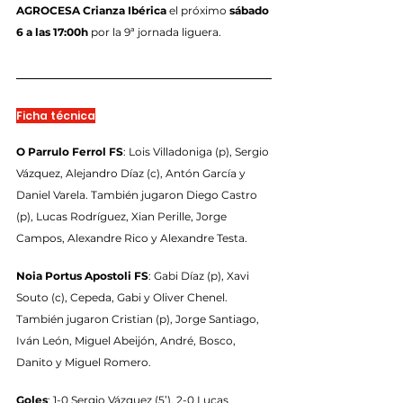
AGROCESA Crianza Ibérica
 el próximo 
sábado 
6 a las 17:00h
 por la 9ª jornada liguera.
Ficha técnica
O Parrulo Ferrol FS
: Lois Villadoniga (p), Sergio 
Vázquez, Alejandro Díaz (c), Antón García y 
Daniel Varela. También jugaron Diego Castro 
(p), Lucas Rodríguez, Xian Perille, Jorge 
Campos, Alexandre Rico y Alexandre Testa.
Noia Portus Apostoli FS
: Gabi Díaz (p), Xavi 
Souto (c), Cepeda, Gabi y Oliver Chenel. 
También jugaron Cristian (p), Jorge Santiago, 
Iván León, Miguel Abeijón, André, Bosco, 
Danito y Miguel Romero.
Goles
: 1-0 Sergio Vázquez (5’), 2-0 Lucas 