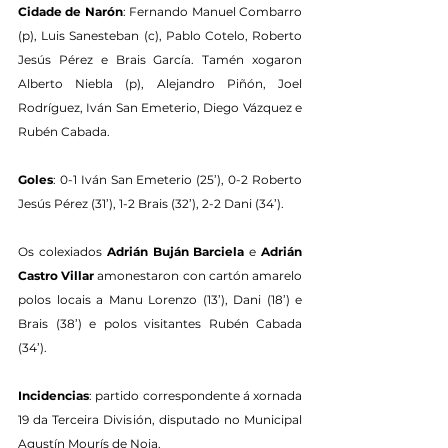
Cidade de Narón
: Fernando Manuel Combarro 
(p), Luis Sanesteban (c), Pablo Cotelo, Roberto 
Jesús Pérez e Brais García. Tamén xogaron 
Alberto Niebla (p), Alejandro Piñón, Joel 
Rodríguez, Iván San Emeterio, Diego Vázquez e 
Rubén Cabada.
Goles
: 0-1 Iván San Emeterio (25’), 0-2 Roberto 
Jesús Pérez (31’), 1-2 Brais (32’), 2-2 Dani (34’).
Os colexiados 
Adrián Buján Barciela
 e 
Adrián 
Castro Villar
 amonestaron con cartón amarelo 
polos locais a Manu Lorenzo (13’), Dani (18’) e 
Brais (38’) e polos visitantes Rubén Cabada 
(34’).
Incidencias
: partido correspondente á xornada 
19 da Terceira División, disputado no Municipal 
Agustín Mourís de Noia.