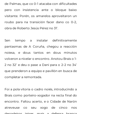
de Palmas, que co 0-1 atacaba con dificultades 
pero con insistencia ante o bloque baixo 
visitante. Porén, os amarelos aproveitaron un 
roubo para na transición facer dano co 0-2, 
obra de Roberto Jesús Pérez no 31’.
Sen tempo a instalar definitivamente 
pantasmas de A Coruña, chegou a reacción 
noiesa, e dous tantos en dous minutos 
volveron a nivelar o encontro. Anotou Brais o 1-
2 no 32’ e deu o pase a Dani para o 2-2 no 34’ 
que prenderon a equipo e pavillón en busca de 
completar a remontada.
Foi a pola vitoria o cadro noiés, introducindo a 
Brais como porteiro-xogador na recta final do 
encontro. Faltou acerto, e o Cidade de Narón 
atreveuse co seu xogo de cinco nos 
derradeiros intres, mais a defensa branca 