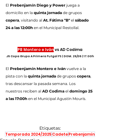
El 
Prebenjamín Diego y Power
 juega a 
domicilio en la 
quinta jornada
 de grupos 
copera
, visitando al 
At. Fátima "B" 
el 
sábado 
24 a las 12:00h
 en el Municipal Restollal.
PB Montero e Iván
 vs AD Codima
J5 Copa Grupo A Primera Futgal FS | DOM. 25/05 | 17:00h
El 
Prebenjamín Montero e Iván
 vuelve a la 
pista con la 
quinta jornada
 de grupos 
copera
, 
tras descansar la pasada semana. Los 
nuestros reciben al 
AD Codima 
el 
domingo 25 
a las 17:00h
 en el Municipal Agustín Mourís.
Etiquetas:
Temporada 2024/2025
Cadete
Prebenjamín