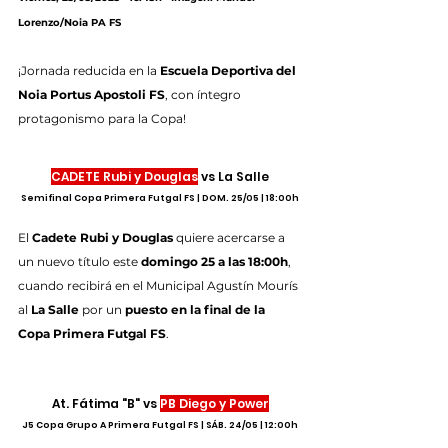
Lorenzo/Noia PA FS
¡Jornada reducida en la 
Escuela Deportiva del 
Noia Portus Apostoli FS
, con íntegro 
protagonismo para la Copa!
CADETE Rubi y Douglas
 vs La Salle
Semifinal Copa Primera Futgal FS | DOM. 25/05 | 18:00h
El 
Cadete Rubi y Douglas
 quiere acercarse a 
un nuevo título este 
domingo 25 a las 18:00h
, 
cuando recibirá en el Municipal Agustín Mourís 
al 
La Salle
 por un 
puesto en la final de la 
Copa Primera Futgal FS
.
At. Fátima "B" vs 
PB Diego y Power
J5 Copa Grupo A Primera Futgal FS | SÁB. 24/05 | 12:00h