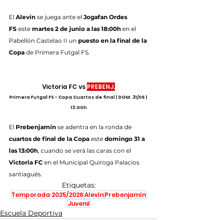
El
 Alevín 
se juega ante el 
Jogafan Ordes 
FS
 este 
martes 2 de junio a las 18:00h
 en el 
Pabellón Castelao II un 
puesto en la final de la 
Copa
 de Primera Futgal FS.
Victoria FC vs 
PREBENJ.
Primera Futgal FS - Copa Cuartos de final | DOM. 31/05 | 
13:00h
El
 Prebenjamín
 se adentra en la ronda de 
cuartos de final de la Copa
 este 
domingo 31 a 
las 13:00h
, cuando se verá las caras con el 
Victoria FC
 en el Municipal Quiroga Palacios 
santiagués.
Etiquetas:
Temporada 2025/2026
Alevín
Prebenjamín
Juvenil
Escuela Deportiva