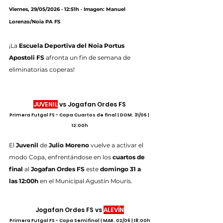
Viernes, 29/05/2026 · 12:51h · Imagen: Manuel 
Lorenzo/Noia PA FS
¡La 
Escuela Deportiva del Noia Portus 
Apostoli FS
 afronta un fin de semana de 
eliminatorias coperas!
JUVENIL
 vs Jogafan Ordes FS
Primera Futgal FS - Copa Cuartos de final | DOM. 31/05 | 
12:00h
El
 Juvenil
 de 
Julio Moreno 
vuelve a activar el 
modo Copa, enfrentándose en los 
cuartos de 
final
 al 
Jogafan Ordes FS
 este 
domingo 31 a 
las 12:00h
 en el Municipal Agustín Mourís.
Jogafan Ordes FS vs 
ALEVÍN
Primera Futgal FS - Copa Semifinal | MAR. 02/06 | 18:00h