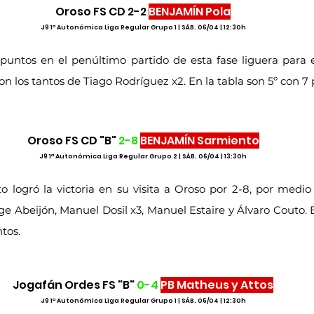
Oroso FS CD 2-2 
BENJAMÍN Pola
J9 1ª Autonómica Liga Regular Grupo 1 | SÁB. 06/04 | 12:30h
untos en el penúltimo partido de esta fase liguera para 
on los tantos de Tiago Rodríguez x2. En la tabla son 5º con 7 
Oroso FS CD "B" 
2-8
BENJAMÍN Sarmiento
J9 1ª Autonómica Liga Regular Grupo 2 | SÁB. 06/04 | 13:30h
 logró la victoria en su visita a Oroso por 2-8, por medio 
e Abeijón, Manuel Dosil x3, Manuel Estaire y Álvaro Couto. En
ntos.
Jogafán Ordes FS "B" 
0-4
PB Matheus y Attos
J9 1ª Autonómica Liga Regular Grupo 1 | SÁB. 06/04 | 12:30h