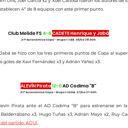
m Ons, Joel García x2 y Xoel Canosa fueron los autores de lo
 establecen 4º de 8 equipos con este primer punto.
Club Melide FS 
4-6
CADETE Henrique y Jabá
J1 1ª Autonómica Copa - Grupo 1 | SÁB. 06/04 | 18:00h
Jabá se hizo con los tres primeros puntos de Copa al supera
los goles de Xavi Fernández x3 y Adrián Yáñez x3.
ALEVÍN Pirata
12-0
 AD Codima "B"
J1 1ª Autonómica Copa - Grupo 1 | DOM. 07/04 | 17:00h
levín Pirata ante el AD Codima "B" para estrenarse en la
x Balderrábano x3, Hugo Tuñas x3, Adrián Mayo x2, Ruy Ca
del partido, AQUÍ
.