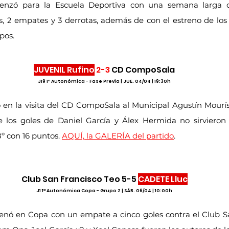
enzó para la Escuela Deportiva con una semana larga de
ias, 2 empates y 3 derrotas, además de con el estreno de los
pos.
JUVENIL Rufino
2-3
 CD CompoSala
J19 1ª Autonómica - Fase Previa | JUE. 04/04 | 19:30h
ó en la visita del CD CompoSala al Municipal Agustín Mourís
e los goles de Daniel García y Álex Hermida no sirvieron
 con 16 puntos. 
AQUÍ, la GALERÍA del partido
.
Club San Francisco Teo 5-5 
CADETE Lluc
J1 1ª Autonómica Copa - Grupo 2 | SÁB. 06/04 | 10:00h
renó en Copa con un empate a cinco goles contra el Club Sa