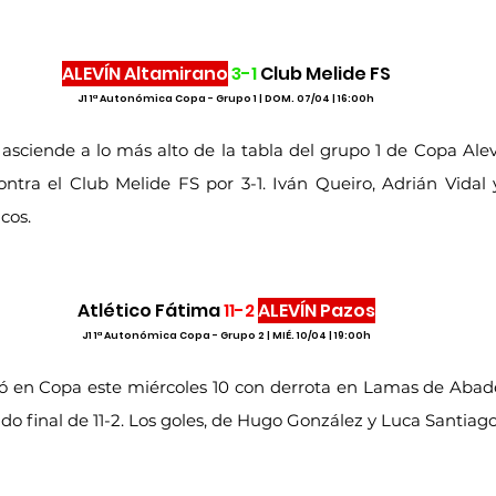
ALEVÍN Altamirano
3-1
 Club Melide FS
J1 1ª Autonómica Copa - Grupo 1 | DOM. 07/04 | 16:00h
 asciende a lo más alto de la tabla del grupo 1 de Copa Alev
 contra el Club Melide FS por 3-1. Iván Queiro, Adrián Vidal
cos.
Atlético Fátima 
11-2
ALEVÍN Pazos
J1 1ª Autonómica Copa - Grupo 2 | MIÉ. 10/04 | 19:00h
ó en Copa este miércoles 10 con derrota en Lamas de Abade 
do final de 11-2. Los goles, de Hugo González y Luca Santiago