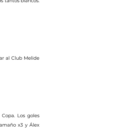
s tantos blancos. 
r al Club Melide 
 Copa. Los goles 
amaño x3 y Álex 