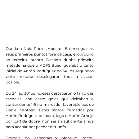
Quería o Noia Portus Apostoli B conseguir os 
seus primeiros puntos fóra da casa, e logrouno 
ao terceiro intento. Despois dunha primeira 
metade na que o ADFS Bueu igualaba o tanto 
inicial de Antón Rodríguez no 14’, os segundos 
vinte minutos desplegaron toda a acción 
posible.
Do 24’ ao 30’ os noieses destaparon o tarro das 
esencias, con catro goles que deixaban o 
contundente 1-5 no marcador favorable aos de 
Daniel Ventoso. Estes tantos, firmados por 
Antón Rodríguez de novo, Iago e Antón Arnejo 
por partida dobre, non serían suficiente aínda 
para acabar por pechar o triunfo.
Despois do espectáculo ofensivo, tocou 