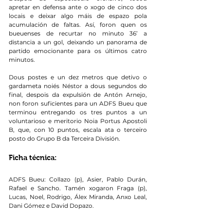
apretar en defensa ante o xogo de cinco dos 
locais e deixar algo máis de espazo pola 
acumulación de faltas. Así, foron quen os 
bueuenses de recurtar no minuto 36’ a 
distancia a un gol, deixando un panorama de 
partido emocionante para os últimos catro 
minutos.
Dous postes e un dez metros que detivo o 
gardameta noiés Néstor a dous segundos do 
final, despois da expulsión de Antón Arnejo, 
non foron suficientes para un ADFS Bueu que 
terminou entregando os tres puntos a un 
voluntarioso e meritorio Noia Portus Apostoli 
B, que, con 10 puntos, escala ata o terceiro 
posto do Grupo B da Terceira División.
Ficha técnica:
ADFS Bueu: Collazo (p), Asier, Pablo Durán, 
Rafael e Sancho. Tamén xogaron Fraga (p), 
Lucas, Noel, Rodrigo, Álex Miranda, Anxo Leal, 
Dani Gómez e David Dopazo.