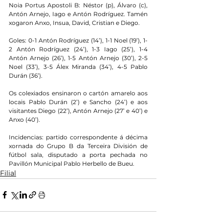
Noia Portus Apostoli B: Néstor (p), Álvaro (c), 
Antón Arnejo, Iago e Antón Rodríguez. Tamén 
xogaron Anxo, Insua, David, Cristian e Diego.
Goles: 0-1 Antón Rodríguez (14’), 1-1 Noel (19’), 1-
2 Antón Rodríguez (24’), 1-3 Iago (25’), 1-4 
Antón Arnejo (26’), 1-5 Antón Arnejo (30’), 2-5 
Noel (33’), 3-5 Álex Miranda (34’), 4-5 Pablo 
Durán (36’).
Os colexiados ensinaron o cartón amarelo aos 
locais Pablo Durán (2’) e Sancho (24’) e aos 
visitantes Diego (22’), Antón Arnejo (27’ e 40’) e 
Anxo (40’).
Incidencias: partido correspondente á décima 
xornada do Grupo B da Terceira División de 
fútbol sala, disputado a porta pechada no 
Pavillón Municipal Pablo Herbello de Bueu.
Filial