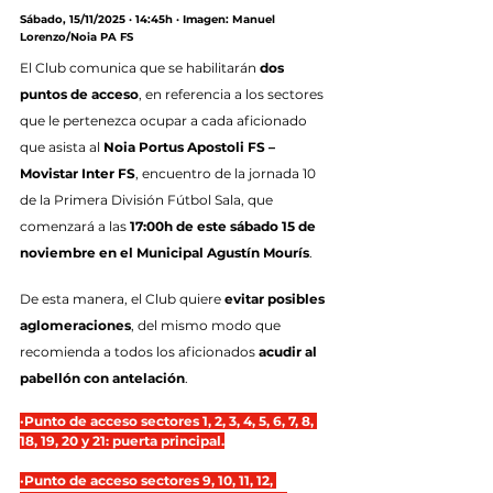
Sábado, 15/11/2025 · 14:45h · Imagen: Manuel 
Lorenzo/Noia PA FS
El Club comunica que se habilitarán 
dos 
puntos de acceso
, en referencia a los sectores 
que le pertenezca ocupar a cada aficionado 
que asista al 
Noia Portus Apostoli FS – 
Movistar Inter FS
, encuentro de la jornada 10 
de la Primera División Fútbol Sala, que 
comenzará a las 
17:00h de este sábado 15 de 
noviembre en el Municipal Agustín Mourís
.
De esta manera, el Club quiere 
evitar posibles 
aglomeraciones
, del mismo modo que 
recomienda a todos los aficionados 
acudir al 
pabellón con antelación
.
·Punto de acceso sectores 1, 2, 3, 4, 5, 6, 7, 8, 
18, 19, 20 y 21: puerta principal.
·Punto de acceso sectores 9, 10, 11, 12, 