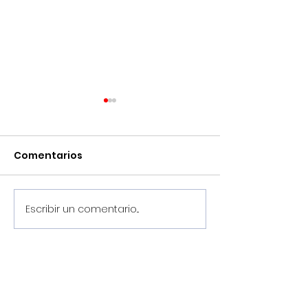
Comentarios
Escribir un comentario...
¡Pretemporada
Llega agosto,
2026/2027, en marcha!
el Noia