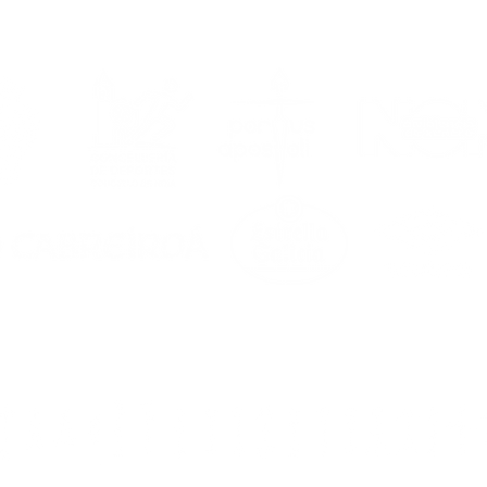
II Campus de Verano
 Portus Apostoli FS |
mejor cita estival te
ra del 17 al 21 de
sto!