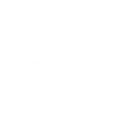
El Noia Portus Apostoli FS
rubrica un convenio de
colaboración con el
Academia Futsal
Ourense