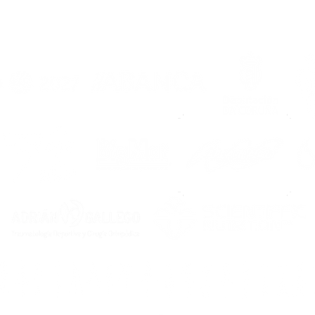
La Escuela Noiesa abre
XVI
sus puertas a la
Noia
temporada 2026/2027
¡La 
espe
ago