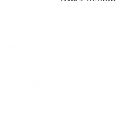
El Noia Portus Apostoli FS
rubrica un convenio de
colaboración con el
Academia Futsal
Ourense