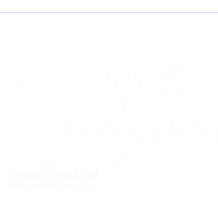
El IX Trofeo Portus
XVI
Apostoli se presenta con
Noia
un cartel de máxima
¡La 
entidad y repercusión
espe
ago