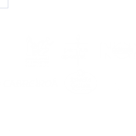
II Campus de Verano
 Portus Apostoli FS |
mejor cita estival te
ra del 17 al 21 de
sto!