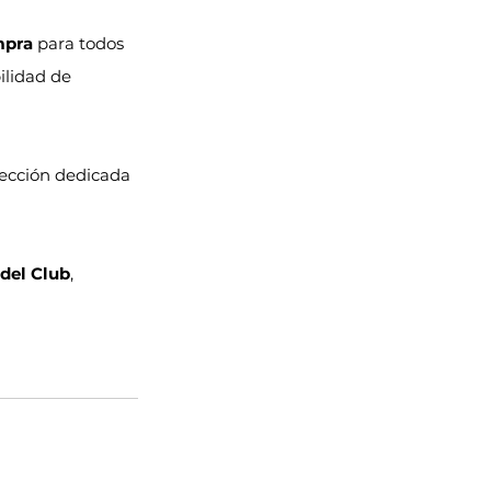
mpra
 para todos 
ilidad de 
 sección dedicada 
 del Club
, 