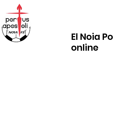
ABONOS
TIENDA
El Noia P
online