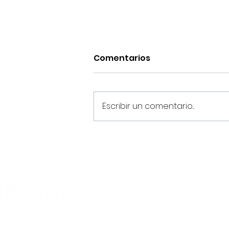
Comentarios
Escribir un comentario...
Estos son los dorsales del
Noia Portus Apostoli FS
2026/2027