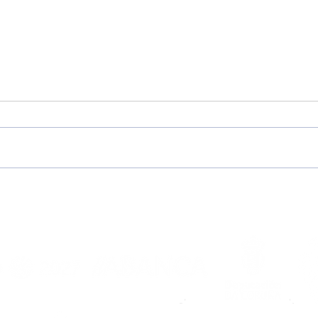
“Me dijeron que Noia es
¡Pr
una familia y lo
202
comprobé al llegar”