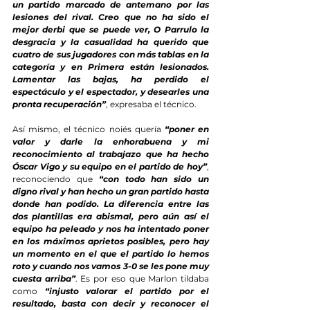
un partido marcado de antemano por las 
lesiones del rival. Creo que no ha sido el 
mejor derbi que se puede ver, O Parrulo la 
desgracia y la casualidad ha querido que 
cuatro de sus jugadores con más tablas en la 
categoría y en Primera están lesionados. 
Lamentar las bajas, ha perdido el 
espectáculo y el espectador, y desearles una 
pronta recuperación”
, expresaba el técnico. 
Así mismo, el técnico noiés quería 
“poner en 
valor y darle la enhorabuena y mi 
reconocimiento al trabajazo que ha hecho 
Óscar Vigo y su equipo en el partido de hoy”
, 
reconociendo que 
“con todo han sido un 
digno rival y han hecho un gran partido hasta 
donde han podido. La diferencia entre las 
dos plantillas era abismal, pero aún así el 
equipo ha peleado y nos ha intentado poner 
en los máximos aprietos posibles, pero hay 
un momento en el que el partido lo hemos 
roto y cuando nos vamos 3-0 se les pone muy 
cuesta arriba”
. Es por eso que Marlon tildaba 
como 
“injusto valorar el partido por el 
resultado, basta con decir y reconocer el 