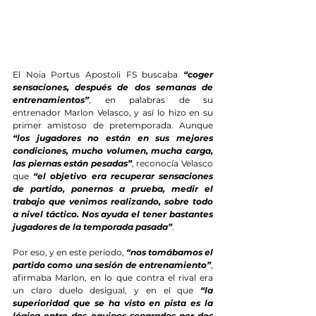
El Noia Portus Apostoli FS buscaba 
“coger 
sensaciones, después de dos semanas de 
entrenamientos”
, en palabras de su 
entrenador Marlon Velasco, y así lo hizo en su 
primer amistoso de pretemporada. Aunque 
“los jugadores no están en sus mejores 
condiciones, mucho volumen, mucha carga, 
las piernas están pesadas”
, reconocía Velasco 
que 
“el objetivo era recuperar sensaciones 
de partido, ponernos a prueba, medir el 
trabajo que venimos realizando, sobre todo 
a nivel táctico. Nos ayuda el tener bastantes 
jugadores de la temporada pasada”
.
Por eso, y en este período, 
“nos tomábamos el 
partido como una sesión de entrenamiento”
, 
afirmaba Marlon, en lo que contra el rival era 
un claro duelo desigual, y en el que 
“la 
superioridad que se ha visto en pista es la 
lógica entre dos equipos separados por dos 