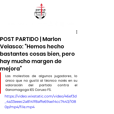
POST PARTIDO | Marlon
Velasco: “Hemos hecho
bastantes cosas bien, pero
hay mucho margen de
mejora”
Las molestias de algunos jugadores, lo 
único que no gustó al técnico noiés en su 
valoración del partido contra el 
Ganomagoga IES Coruxo FS.
https://video.wixstatic.com/video/46ef3d
_4a33eeec2a8141f8affe69ae14cc7443/108
0p/mp4/file.mp4