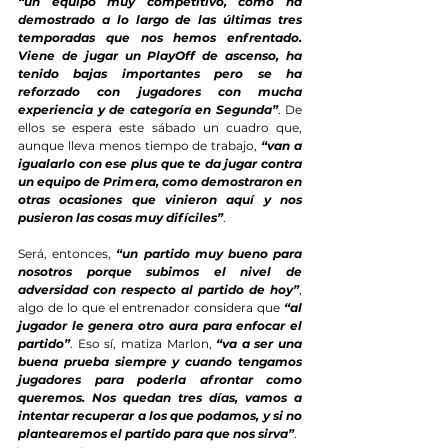
“un equipo muy competitivo, como ha 
demostrado a lo largo de las últimas tres 
temporadas que nos hemos enfrentado. 
Viene de jugar un PlayOff de ascenso, ha 
tenido bajas importantes pero se ha 
reforzado con jugadores con mucha 
experiencia y de categoría en Segunda”
. De 
ellos se espera este sábado un cuadro que, 
aunque lleva menos tiempo de trabajo, 
“van a 
igualarlo con ese plus que te da jugar contra 
un equipo de Primera, como demostraron en 
otras ocasiones que vinieron aquí y nos 
pusieron las cosas muy difíciles”
. 
Será, entonces, 
“un partido muy bueno para 
nosotros porque subimos el nivel de 
adversidad con respecto al partido de hoy”
, 
algo de lo que el entrenador considera que 
“al 
jugador le genera otro aura para enfocar el 
partido”
. Eso sí, matiza Marlon, 
“va a ser una 
buena prueba siempre y cuando tengamos 
jugadores para poderla afrontar como 
queremos. Nos quedan tres días, vamos a 
intentar recuperar a los que podamos, y si no 
plantearemos el partido para que nos sirva”
.