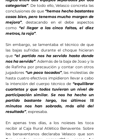
categorías”
. De todo ello, Velasco concreta las 
conclusiones de que 
“hemos hecho bastantes 
cosas bien, pero tenemos mucho margen de 
mejora”
, destacando en el debe aspectos 
como 
“el llegar a las cinco faltas, el diez 
metros, la roja”
.
Sin embargo, se lamentaba el técnico de que 
las bajas sufridas durante el choque hicieran 
que 
“el partido nos ha servido hasta donde 
nos ha servido”
. Además de la baja de Joao y la 
de Rafinha por precaución y contar con otros 
jugadores 
“un poco tocados”
, las molestias de 
hasta cuatro efectivos impidieron llevar a cabo 
la intención del cuerpo técnico de 
“equilibrar 
cuartetos y que todos tuvieran un nivel de 
participación similar. Se nos ha hecho un 
partido bastante largo, los últimos 15 
minutos nos han sobrado, más allá del 
resultado”
, expresaba.
En apenas tres días, a los noieses les toca 
recibir al Caja Rural Atlético Benavente. Sobre 
los benaventanos declaraba Velasco que son 