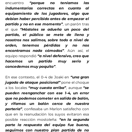
encuentro 
“porque no teníamos las 
indumentarias correctas en cuanto al 
equipamiento de los jugadores, algo que 
debían haber percibido antes de empezar el 
partido y no en ese momento”
, un parón tras 
el que 
“Móstoles se adueña un poco del 
partido, el público se mete de lleno y 
nosotros nos salimos, sobre todo a nivel de 
orden, tenemos pérdidas y no nos 
encontramos nada cómodos”
. Aún así, el 
equipo respondió 
“a nivel defensivo, creo que 
hacemos un partido muy serio y 
concedemos muy poquito”
.
En ese contexto, el 0-4 de Joaki en 
“una gran 
jugada de ataque posicional”
 pone el choque 
a los locales 
“muy cuesta arriba”
, aunque 
“se 
pueden reenganchar con ese 1-4, un error 
que no podemos cometer en salida de balón, 
y rifamos un balón cerca de nuestra 
portería”
, confesaba un Marlon satisfecho con 
que en la reanudación los suyos evitaron esa 
posible reacción mostoleña: 
“en la segunda 
parte la respuesta del equipo fue buena, 
seguimos con nuestro plan partido de no 