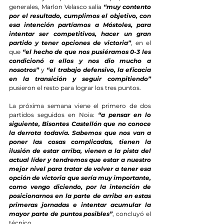
generales, Marlon Velasco salía 
“muy contento 
por el resultado, cumplimos el objetivo, con 
esa intención partíamos a Móstoles, para 
intentar ser competitivos, hacer un gran 
partido y tener opciones de victoria”
, en el 
que 
“el hecho de que nos pusiéramos 0-3 les 
condicionó a ellos y nos dio mucho a 
nosotros”
 y 
“el trabajo defensivo, la eficacia 
en la transición y seguir compitiendo”
pusieron el resto para lograr los tres puntos.
La próxima semana viene el primero de dos 
partidos seguidos en Noia: 
“a pensar en lo 
siguiente, Bisontes Castellón que no conoce 
la derrota todavía. Sabemos que nos van a 
poner las cosas complicadas, tienen la 
ilusión de estar arriba, vienen a la pista del 
actual líder y tendremos que estar a nuestro 
mejor nivel para tratar de volver a tener esa 
opción de victoria que sería muy importante, 
como vengo diciendo, por la intención de 
posicionarnos en la parte de arriba en estas 
primeras jornadas e intentar acumular la 
mayor parte de puntos posibles”
, concluyó el 
técnico.