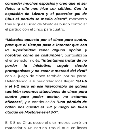
conceder muchos espacios y creo que el ser 
fieles a ello nos hizo ser sólidos. Con la 
expulsión de Lázaro y el posterior gol de 
Chus el partido se medio cierra”
, momento 
tras el que Ciudad de Móstoles buscó controlar 
el partido con el cinco para cuatro.
“Móstoles apuesta por el cinco para cuatro, 
para que el tiempo pase e intentar que con 
la superioridad tener alguna opción y 
nosotros, como de costumbre”
, puntualizaba 
el entrenador noiés, 
“intentamos tratar de no 
perder la iniciativa, seguir siendo 
protagonistas y no estar a merced del rival”
con el juego de cinco también por su parte. 
Defendiendo la superioridad local llegan 
“el 1-6 
y el 1-7, pero en ese intercambio de golpes 
también tenemos situaciones de cinco para 
cuatro para poder anotar, no estamos 
eficaces”
, y a continuación 
“una pérdida de 
balón nos cuesta el 2-7 y luego un buen 
ataque de Móstoles es el 3-7”
.
El 3-8 de Chus desde el diez metros cerró un 
marcador y un partido tras el que, en líneas 