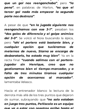
que un gol nos reenganchaba”
, pero 
“la 
pena”
, en palabras de Marlon, 
“es que el 
tercer gol nada más empezar la segunda 
parte nos destroza”
.
A pesar de que 
“en la jugada siguiente nos 
reenganchamos con ese 3-1”
, pesaban los 
“dos goles de diferencia y el golpe anímico 
del 3-0”
. Se volcó el Noia buscando la épica, 
pero 
“ahí el portero está bastante bien, y 
cualquier opción que tuviéramos de 
meternos de nuevo, Starna se encarga de 
desbaratarlo, ha estado muy bien”
. Ya en la 
recta final 
“cuando salimos con el portero-
jugador sin Henrique, creo que no 
gestionamos bien el tiempo-marcador, y a 
falta de tres minutos tiramos cualquier 
opción de acercarnos al marcador”
, 
lamentaba Velasco.
Hacía el entrenador blanco la lectura de la 
derrota más allá de los tres puntos que dejaron 
de sumar, subrayando que 
“no solo estaban 
en juego tres puntos, Peñíscola es un equipo 
que va a estar con nosotros arriba hasta el 