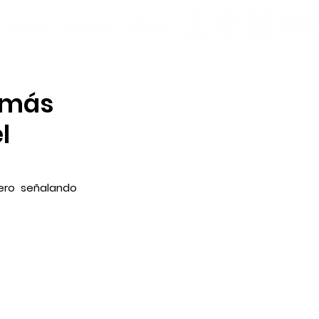
omás
l
ero señalando 