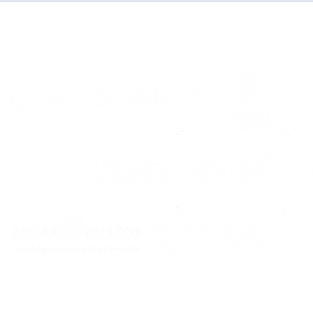
“Me dijeron que Noia es
¡Pr
una familia y lo
202
comprobé al llegar”