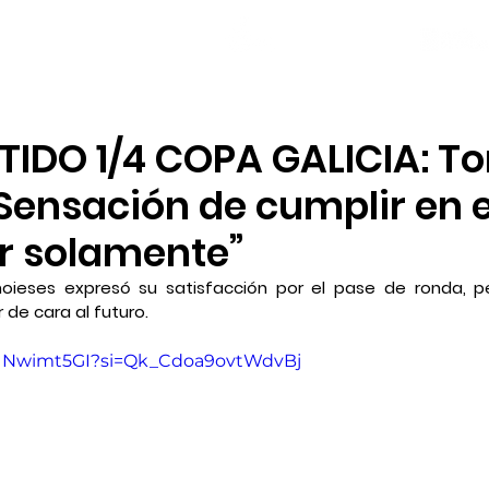
NOTICIAS
PLANTILLA
LOCAL SOCIAL
TIDO 1/4 COPA GALICIA: T
“Sensación de cumplir en e
 solamente”
 noieses expresó su satisfacción por el pase de ronda, p
de cara al futuro.
VUNwimt5GI?si=Qk_Cdoa9ovtWdvBj