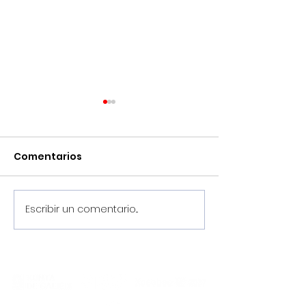
Comentarios
Escribir un comentario...
¡Pretemporada
Llega agosto,
2026/2027, en marcha!
el Noia