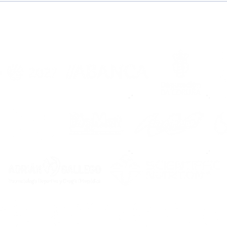
“Con ganas de
Esto
demostrar lo que valgo,
Noia
aportar al equipo y
202
conseguir objetivos”