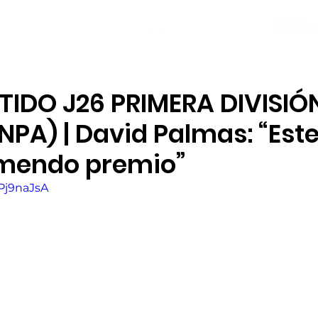
NOTICIAS
PLANTILLA
LOCAL SOCIAL
TIDO J26 PRIMERA DIVISIÓ
NPA) | David Palmas: “Est
emendo premio”
tPj9naJsA