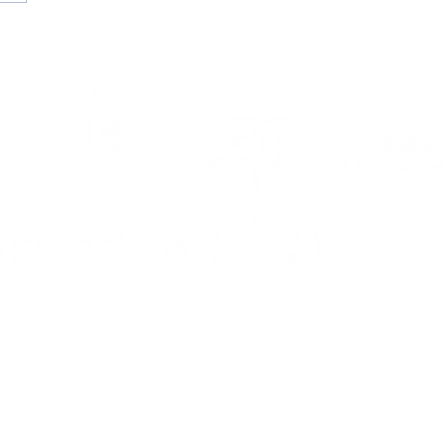
s son los dorsales del
 Portus Apostoli FS
6/2027