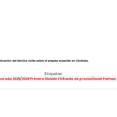
aloración del técnico noiés sobre el empate acaecido en Córdoba.
Etiquetas:
orada 2025/2026
Primera División FS
Rueda de prensa
David Palmas