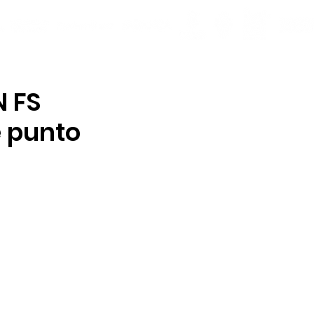
N FS
e punto