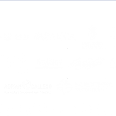
“Me dijeron que Noia es
¡Pr
una familia y lo
202
comprobé al llegar”