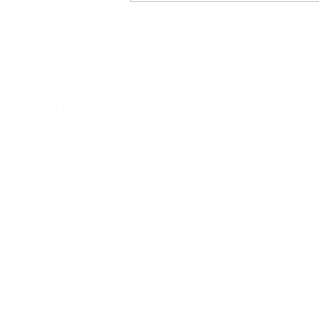
Estos son los dorsales del
Noia Portus Apostoli FS
2026/2027