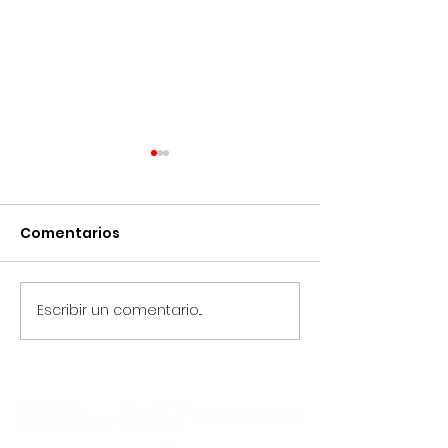
Comentarios
Escribir un comentario...
¡Pretemporada
Llega agosto,
2026/2027, en marcha!
el Noia