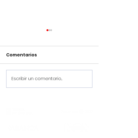
Comentarios
Escribir un comentario...
¡Pretemporada
Llega agosto,
2026/2027, en marcha!
el Noia