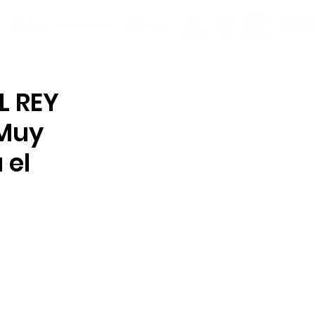
L REY
“Muy
 el