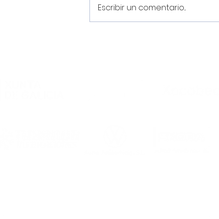
Escribir un comentario...
“Me dijeron que Noia es
una familia y lo
comprobé al llegar”