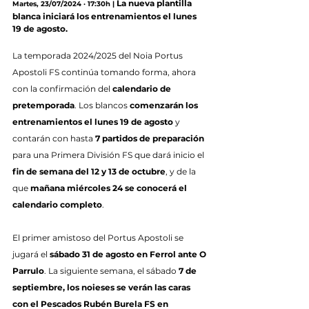
La nueva plantilla 
Martes, 23/07/2024 · 17:30h |
blanca iniciará los entrenamientos el lunes 
19 de agosto.
La temporada 2024/2025 del Noia Portus 
Apostoli FS continúa tomando forma, ahora 
con la confirmación del 
calendario de 
pretemporada
. Los blancos 
comenzarán los 
entrenamientos el lunes 19 de agosto
 y 
contarán con hasta 
7 partidos de preparación
para una Primera División FS que dará inicio el 
fin de semana del 12 y 13 de octubre
, y de la 
que 
mañana miércoles 24 se conocerá el 
calendario completo
.
El primer amistoso del Portus Apostoli se 
jugará el 
sábado 31 de agosto en Ferrol ante O 
Parrulo
. La siguiente semana, el sábado 
7 de 
septiembre, los noieses se verán las caras 
con el Pescados Rubén Burela FS en 