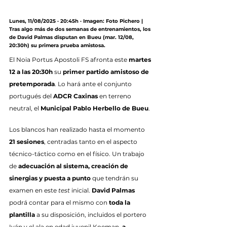
Lunes, 11/08/2025 · 20:45h · Imagen: Foto Pichero | 
Tras algo más de dos semanas de entrenamientos, los 
de David Palmas disputan en Bueu (mar. 12/08, 
20:30h) su primera prueba amistosa.
El Noia Portus Apostoli FS afronta este 
martes 
12 a las 20:30h
 su 
primer partido amistoso de 
pretemporada
. Lo hará ante el conjunto 
portugués del 
ADCR Caxinas
 en terreno 
neutral, el 
Municipal Pablo Herbello de Bueu
.
Los blancos han realizado hasta el momento 
21 sesiones
, centradas tanto en el aspecto 
técnico-táctico como en el físico. Un trabajo 
de 
adecuación al sistema, creación de 
sinergias y puesta a punto
 que tendrán su 
examen en este 
test
 inicial. 
David Palmas
podrá contar para el mismo con 
toda la 
plantilla
 a su disposición, incluidos el portero 
Iván y el ala en edad juvenil Koeman, 
a 