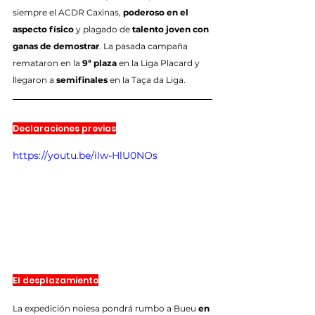
siempre el ACDR Caxinas, 
poderoso en el 
aspecto físico
 y plagado de 
talento joven con 
ganas de demostrar
. La pasada campaña 
remataron en la 
9ª plaza
 en la Liga Placard y 
llegaron a 
semifinales
 en la Taça da Liga.
Declaraciones previas
https://youtu.be/ilw-HlU0NOs
El desplazamiento
La expedición noiesa pondrá rumbo a Bueu 
en 