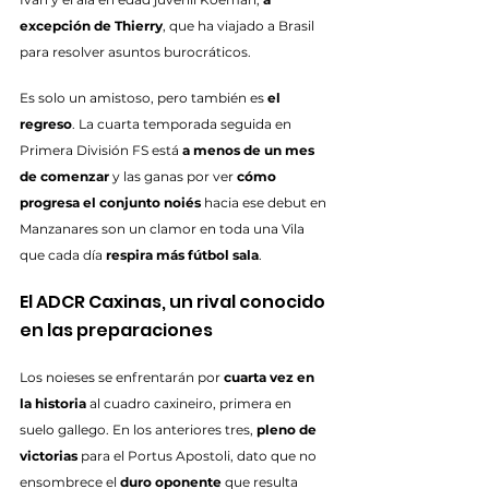
excepción de Thierry
, que ha viajado a Brasil 
para resolver asuntos burocráticos.
Es solo un amistoso, pero también es 
el 
regreso
. La cuarta temporada seguida en 
Primera División FS está 
a menos de un mes 
de comenzar
 y las ganas por ver 
cómo 
progresa el conjunto noiés
 hacia ese debut en 
Manzanares son un clamor en toda una Vila 
que cada día 
respira más fútbol sala
.
El ADCR Caxinas, un rival conocido 
en las preparaciones
Los noieses se enfrentarán por 
cuarta vez en 
la historia
 al cuadro caxineiro, primera en 
suelo gallego. En los anteriores tres, 
pleno de 
victorias
 para el Portus Apostoli, dato que no 
ensombrece el 
duro oponente
 que resulta 