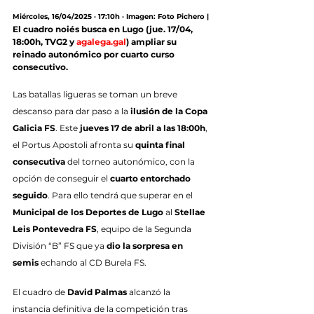
Miércoles, 16/04/2025 · 17:10h · Imagen: Foto Pichero |
El cuadro noiés busca en Lugo (jue. 17/04, 
18:00h, TVG2 y 
agalega.gal
) ampliar su 
reinado autonómico por cuarto curso 
consecutivo.
Las batallas ligueras se toman un breve 
descanso para dar paso a la 
ilusión de la Copa 
Galicia FS
. Este 
jueves 17 de abril a las 18:00h
, 
el Portus Apostoli afronta su 
quinta final 
consecutiva
 del torneo autonómico, con la 
opción de conseguir el 
cuarto entorchado 
seguido
. Para ello tendrá que superar en el 
Municipal de los Deportes de Lugo
 al 
Stellae 
Leis Pontevedra FS
, equipo de la Segunda 
División “B” FS que ya 
dio la sorpresa en 
semis
 echando al CD Burela FS.
El cuadro de 
David Palmas
 alcanzó la 
instancia definitiva de la competición tras 