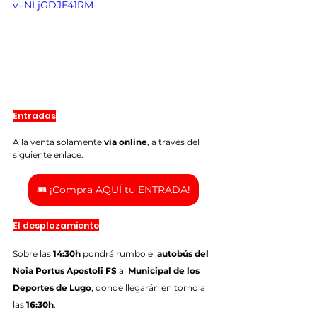
v=NLjGDJE41RM
Entradas
A la venta solamente 
vía online
, a través del 
siguiente enlace.
🎟️ ¡Compra AQUÍ tu ENTRADA!
El desplazamiento
Sobre las 
14:30h
 pondrá rumbo el 
autobús del 
Noia Portus Apostoli FS
 al 
Municipal de los 
Deportes de Lugo
, donde llegarán en torno a 
las 
16:30h
.