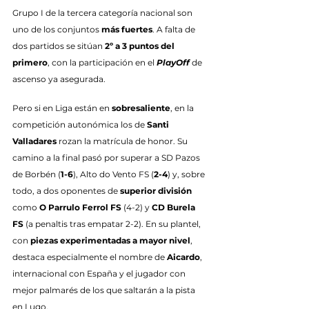
Grupo I de la tercera categoría nacional son 
uno de los conjuntos 
más fuertes
. A falta de 
dos partidos se sitúan 
2º a 3 puntos del 
primero
, con la participación en el 
PlayOff
 de 
ascenso ya asegurada.
Pero si en Liga están en 
sobresaliente
, en la 
competición autonómica los de 
Santi 
Valladares
 rozan la matrícula de honor. Su 
camino a la final pasó por superar a SD Pazos 
de Borbén (
1-6
), Alto do Vento FS (
2-4
) y, sobre 
todo, a dos oponentes de 
superior división
como 
O Parrulo Ferrol FS
 (4-2) y 
CD Burela 
FS
 (a penaltis tras empatar 2-2). En su plantel, 
con 
piezas experimentadas a mayor nivel
, 
destaca especialmente el nombre de 
Aicardo
, 
internacional con España y el jugador con 
mejor palmarés de los que saltarán a la pista 
en Lugo.