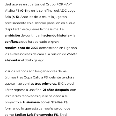
deshacerse en cuartos del Grupo FORMA-T 
Vilalba FS (
0-6
) y en la semifinal del ADC Lugo 
Sala (
4-5
). Ante los de la muralla jugaron 
precisamente en el mismo pabellón en el que 
disputarán este jueves la finalísima. La 
ambición
 de continuar 
haciendo historia
 y la 
confianza
 que ha aportado el 
gran 
rendimiento de 2025
 demostrado en Liga son 
los avales noieses de cara a la misión de 
volver 
a levantar
 el título galego.
Y si los blancos son los ganadores de las 
últimas tres Copa Galicia FS, delante tendrá al 
que se hizo con 
las tres primeras
. El Club del 
Lérez regresa a una final 
21 años después
, con 
las fuerzas renovadas que le ha dado a su 
proyecto el 
fusionarse con el Stellae FS
, 
formando lo que esta campaña se conoce 
como 
Stellae Leis Pontevedra FS
. En el 