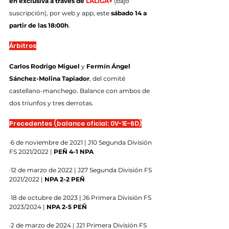
en exclusiva a través de 
LALIGA+
 (bajo 
suscripción), por web y app, este 
sábado 14 a 
partir de las 18:00h
.
Árbitros
Carlos Rodrigo Miguel
 y 
Fermín Ángel 
Sánchez-Molina Tapiador
, del comité 
castellano-manchego. Balance con ambos de 
dos triunfos y tres derrotas.
Precedentes (balance oficial: 0V-1E-6D)
·6 de noviembre de 2021 | J10 Segunda División 
FS 2021/2022 | 
PEÑ 4-1 NPA
·12 de marzo de 2022 | J27 Segunda División FS 
2021/2022 | 
NPA 2-2 PEÑ
·18 de octubre de 2023 | J6 Primera División FS 
2023/2024 | 
NPA 2-5 PEÑ
·2 de marzo de 2024 | J21 Primera División FS 