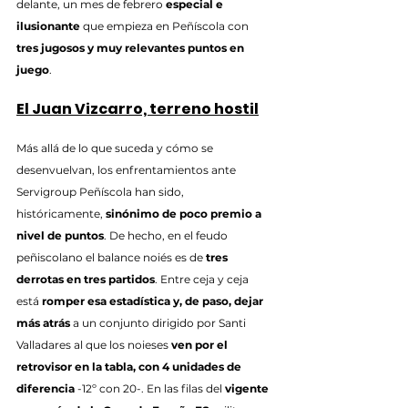
delante, un mes de febrero 
especial e 
ilusionante
 que empieza en Peñíscola con 
tres jugosos y muy relevantes puntos en 
juego
.
El Juan Vizcarro, terreno hostil
Más allá de lo que suceda y cómo se 
desenvuelvan, los enfrentamientos ante 
Servigroup Peñíscola han sido, 
históricamente, 
sinónimo de poco premio a 
nivel de puntos
. De hecho, en el feudo 
peñiscolano el balance noiés es de 
tres 
derrotas en tres partidos
. Entre ceja y ceja 
está 
romper esa estadística y, de paso, dejar 
más atrás
 a un conjunto dirigido por Santi 
Valladares al que los noieses 
ven por el 
retrovisor en la tabla, con 4 unidades de 
diferencia
 -12º con 20-. En las filas del 
vigente 