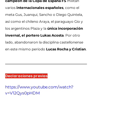
campeón de la Copa de España FS
 militan 
varios 
internacionales españoles
, como el 
meta Gus, Juanqui, Sancho o Diego Quintela, 
así como el chileno Araya, el paraguayo Gio y 
los argentinos Plaza y la 
única incorporación 
invernal, el portero Lukas Acosta
. Por otro 
lado, abandonaron la disciplina castellonense 
en este mismo período 
Lucas Rocha y Cristian
.
Declaraciones previas
https://www.youtube.com/watch?
v=V12Qys0pHDM