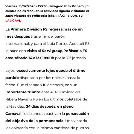
Viernes, 13/02/2026 · 15:26h · Imagen: Foto Pichero | El 
cuadro noiés reanuda la actividad liguera visitando el 
Juan Vizcarro de Peñíscola (sáb. 14/02, 18:00h. TV: 
LALIGA+
).
La Primera División FS regresa más de un 
mes después
 tras el fin del parón 
internacional, y para el Noia Portus Apostoli FS 
lo hace con 
visita al Servigroup Peñíscola FS 
este sábado 14 a las 18:00h
 por la 18ª jornada.
Lejos, 
excesivamente lejos queda el último 
partido
 disputado por los noieses hasta la 
fecha. Fue el sábado 10 de enero, con un 
importante triunfo 
ante ATP Iluminación 
Ribera Navarra FS en los últimos coletazos de 
la Navidad. 
34 días después, en pleno 
Carnaval
, los blancos reactivan la 
persecución 
del objetivo de la permanencia
. Una victoria 
los colocaría con la misma cantidad de puntos 