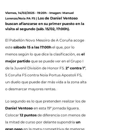
Viernes, 14/02/2025 · 19:20h · Imagen: Manuel 
Los de Daniel Ventoso 
Lorenzo/Noia PA FS |
buscan afianzarse en su primer puesto en la 
visita al segundo (sáb. 15/02, 17:00h).
El Pabellón Novo Mesoiro de A Coruña acoge 
este 
sábado 15 a las 17:00h
 el que, por lo 
menos según lo que dice la clasificación, es 
el 
mejor partido
 que se puede ver en el Grupo I 
de la Juvenil División de Honor FS. 
2º contra 1º
, 
5 Coruña FS contra Noia Portus Apostoli FS, 
un duelo que puede dar más vida a la zona alta 
o desmarcar mayores rentas.
Lo segundo es lo que pretenden realizar los de 
Daniel Ventoso
 en esta 19ª jornada liguera. 
Colocar 
12 puntos
 de diferencia con menos de 
la mitad de curso por delante supondría 
un 
gran paso
 en la meta competitiva de meterse 