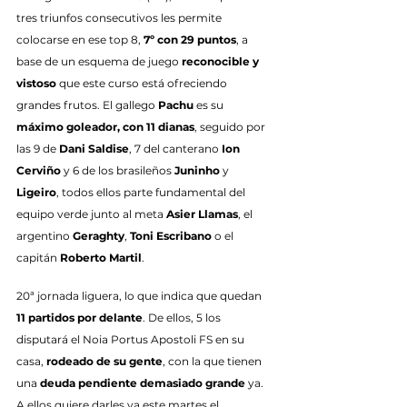
tres triunfos consecutivos les permite 
colocarse en ese top 8, 
7º con 29 puntos
, a 
base de un esquema de juego 
reconocible y 
vistoso
 que este curso está ofreciendo 
grandes frutos. El gallego 
Pachu
 es su 
máximo goleador, con 11 dianas
, seguido por 
las 9 de 
Dani Saldise
, 7 del canterano 
Ion 
Cerviño
 y 6 de los brasileños 
Juninho
 y 
Ligeiro
, todos ellos parte fundamental del 
equipo verde junto al meta 
Asier Llamas
, el 
argentino 
Geraghty
, 
Toni Escribano
 o el 
capitán 
Roberto Martil
.
20ª jornada liguera, lo que indica que quedan 
11 partidos por delante
. De ellos, 5 los 
disputará el Noia Portus Apostoli FS en su 
casa, 
rodeado de su gente
, con la que tienen 
una 
deuda pendiente demasiado grande
 ya. 
A ellos quiere darles ya este martes el 