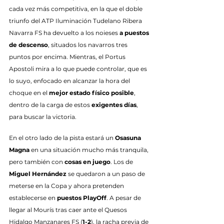
cada vez más competitiva, en la que el doble 
triunfo del ATP Iluminación Tudelano Ribera 
Navarra FS ha devuelto a los noieses 
a puestos 
de descenso
, situados los navarros tres 
puntos por encima. Mientras, el Portus 
Apostoli mira a lo que puede controlar, que es 
lo suyo, enfocado en alcanzar la hora del 
choque en el 
mejor estado físico posible
, 
dentro de la carga de estos 
exigentes días
, 
para buscar la victoria.
En el otro lado de la pista estará un 
Osasuna 
Magna
 en una situación mucho más tranquila, 
pero también con 
cosas en juego
. Los de 
Miguel Hernández
 se quedaron a un paso de 
meterse en la Copa y ahora pretenden 
establecerse en 
puestos PlayOff
. A pesar de 
llegar al Mourís tras caer ante el Quesos 
Hidalgo Manzanares FS (
1-2
), la racha previa de 