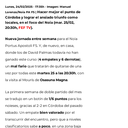
Lunes, 24/02/2025 · 17:35h · Imagen: Manuel 
Hacer mejor el punto de 
Lorenzo/Noia PA FS |
Córdoba y lograr el ansiado triunfo como 
locales, en el foco del Noia (mar. 25/02, 
20:30h, 
FEF TV
).
Nueva jornada entre semana
 para el Noia 
Portus Apostoli FS. Y, de nuevo, en casa, 
donde los de David Palmas todavía no han 
ganado este curso (
4 empates y 6 derrotas
), 
un 
mal fario
 que tratarán de quitarse de una 
vez por todas este 
martes 25 a las 20:30h
, con 
la visita al Mourís de 
Osasuna Magna
.
La primera semana de doble partido del mes 
se tradujo en un botín de 
1/6 puntos
 para los 
noieses, gracias al 2-2 en Córdoba del pasado 
sábado. Un empate 
bien valorado
 por el 
transcurrir del encuentro, pero que a niveles 
clasificatorios sabe 
a poco
, en una zona baja 